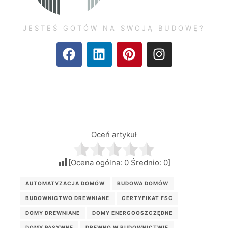
JESTEŚ GOTÓW NA SWOJĄ BUDOWĘ?
Oceń artykuł
[Ocena ogólna:
0
Średnio:
0
]
AUTOMATYZACJA DOMÓW
BUDOWA DOMÓW
BUDOWNICTWO DREWNIANE
CERTYFIKAT FSC
DOMY DREWNIANE
DOMY ENERGOOSZCZĘDNE
DOMY PASYWNE
DREWNO W BUDOWNICTWIE