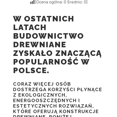
[Ocena ogólna:
0
Średnio:
0
]
W OSTATNICH
LATACH
BUDOWNICTWO
DREWNIANE
ZYSKAŁO ZNACZĄCĄ
POPULARNOŚĆ W
POLSCE.
CORAZ WIĘCEJ OSÓB
DOSTRZEGA KORZYŚCI PŁYNĄCE
Z EKOLOGICZNYCH,
ENERGOOSZCZĘDNYCH I
ESTETYCZNYCH ROZWIĄZAŃ,
KTÓRE OFERUJĄ KONSTRUKCJE
DREWNIANE. PONIŻEJ