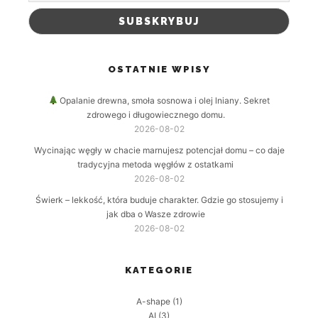
OSTATNIE WPISY
Opalanie drewna, smoła sosnowa i olej lniany. Sekret
zdrowego i długowiecznego domu.
2026-08-02
Wycinając węgły w chacie marnujesz potencjał domu – co daje
tradycyjna metoda węgłów z ostatkami
2026-08-02
Świerk – lekkość, która buduje charakter. Gdzie go stosujemy i
jak dba o Wasze zdrowie
2026-08-02
KATEGORIE
A-shape
(1)
AI
(3)