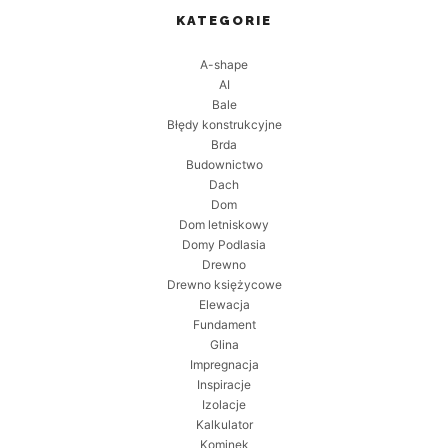
KATEGORIE
A-shape
AI
Bale
Błędy konstrukcyjne
Brda
Budownictwo
Dach
Dom
Dom letniskowy
Domy Podlasia
Drewno
Drewno księżycowe
Elewacja
Fundament
Glina
Impregnacja
Inspiracje
Izolacje
Kalkulator
Kominek