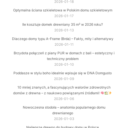
2026-01-18
Optymalna ściana szkieletowa w Polskim domu szkieletowym
2026-01-17
Ile kosztuje domek drewniany 35 m² w 2026 roku?
2026-01-13
Dlaczego domy typu A-Frame (Brda) – Fakty, mity i alternatywy
2026-01-11
Brzydota połączeń z piany PUR w domach z bali – estetyczny i
techniczny problem
2026-01-10
Poddasze w stylu boho idealnie wpisuje się w DNA Domgusto
2026-01-09
10 mniej znanych, a fascynujących walorów zdrowotnych
domów z drewna – z naukowo powiązanymi źródłami!
2026-01-06
Nowoczesna stodoła – anatomia popularnego domu
drewnianego
2026-01-03
Najlepsze drewno do budowy domu w Polsce