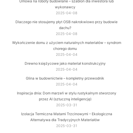
Umowa na roboty budowlane – szablon dla inwestora lub
wykonawcy
2025-04-08
Dlaczego nie stosujemy płyt OSB nakrokwiowo przy budowie
dachu?
2025-04-08
Wykończenie domu z użyciem naturalnych materiałów – syndrom
chorego domu
2025-04-04
Drewno księżycowe jako materiał konstrukcyjny
2025-04-04
Glina w budownictwie – kompletny przewodnik
2025-04-04
Inspiracja dnia: Dom marzeń w stylu rustykalnym stworzony
przez AI (sztuczną inteligencję)
2025-03-31
Izolacja Termiczna Matami Trzcinowymi – Ekologiczna
Alternatywa dla Tradycyjnych Materiałów
2025-03-31