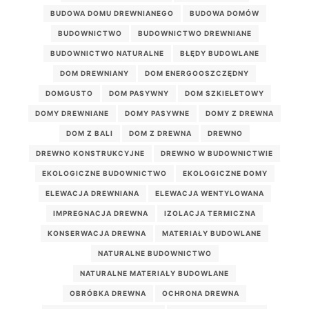
BUDOWA DOMU DREWNIANEGO
BUDOWA DOMÓW
BUDOWNICTWO
BUDOWNICTWO DREWNIANE
BUDOWNICTWO NATURALNE
BŁĘDY BUDOWLANE
DOM DREWNIANY
DOM ENERGOOSZCZĘDNY
DOMGUSTO
DOM PASYWNY
DOM SZKIELETOWY
DOMY DREWNIANE
DOMY PASYWNE
DOMY Z DREWNA
DOM Z BALI
DOM Z DREWNA
DREWNO
DREWNO KONSTRUKCYJNE
DREWNO W BUDOWNICTWIE
EKOLOGICZNE BUDOWNICTWO
EKOLOGICZNE DOMY
ELEWACJA DREWNIANA
ELEWACJA WENTYLOWANA
IMPREGNACJA DREWNA
IZOLACJA TERMICZNA
KONSERWACJA DREWNA
MATERIAŁY BUDOWLANE
NATURALNE BUDOWNICTWO
NATURALNE MATERIAŁY BUDOWLANE
OBRÓBKA DREWNA
OCHRONA DREWNA