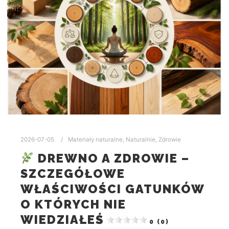
2026-07-05
Materiały naturalne
,
Naturalnie
,
Zdrowie
DREWNO A ZDROWIE –
SZCZEGÓŁOWE
WŁAŚCIWOŚCI GATUNKÓW
O KTÓRYCH NIE
WIEDZIAŁEŚ
0 (0)