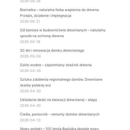
2026-06-28
Biernatka – naturalna farba wapienna do drewna.
Przepis, działanie i impregnacja
2026-06-21
Sól borowa w budownictwie drewnianym – naturalny
sposób na ochronę drewna
2026-05-18
30 dni i renowacja domku drewnianego
2026-05-09
Szkło wodne – zapomniany strażnik drewna
2026-04-25
Sztuka zdobienia regionalnego domów. Drewniane
skarby polskiej wsi
2026-04-20
Układanie deski na elewacji drewnianej – etapy
2026-04-20
Cieśla, pomocnik – remonty domów drewnianych
2026-04-13
Nowy projekt – 100 letnia Basiulka dostaje nowy