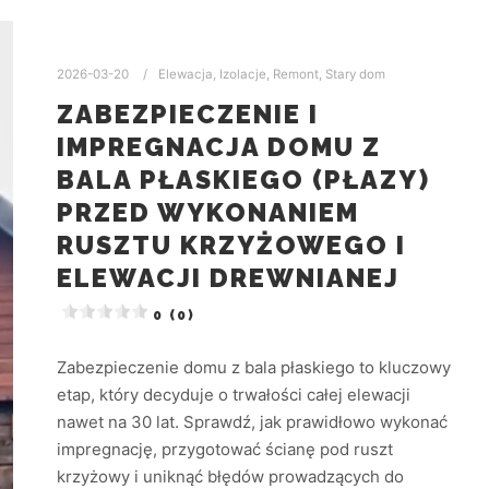
2026-03-20
Elewacja
,
Izolacje
,
Remont
,
Stary dom
ZABEZPIECZENIE I
IMPREGNACJA DOMU Z
BALA PŁASKIEGO (PŁAZY)
PRZED WYKONANIEM
RUSZTU KRZYŻOWEGO I
ELEWACJI DREWNIANEJ
0 (0)
Zabezpieczenie domu z bala płaskiego to kluczowy
etap, który decyduje o trwałości całej elewacji
nawet na 30 lat. Sprawdź, jak prawidłowo wykonać
impregnację, przygotować ścianę pod ruszt
krzyżowy i uniknąć błędów prowadzących do