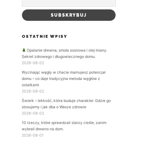
OSTATNIE WPISY
Opalanie drewna, smoła sosnowa i olej lniany.
Sekret zdrowego i długowiecznego domu.
2026-08-02
Wycinając węgły w chacie marnujesz potencjał
domu – co daje tradycyjna metoda węgłów z
ostatkami
2026-08-02
Świerk – lekkość, która buduje charakter. Gdzie go
stosujemy i jak dba o Wasze zdrowie
2026-08-02
10 rzeczy, które sprawdzali starzy cieśle, zanim
wybrali drewno na dom.
2026-08-01