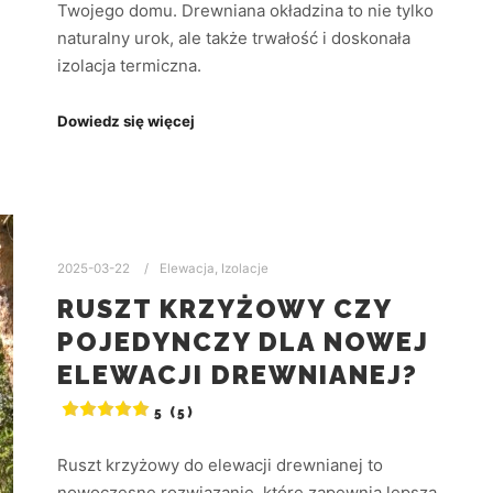
Twojego domu. Drewniana okładzina to nie tylko
naturalny urok, ale także trwałość i doskonała
izolacja termiczna.
Dowiedz się więcej
2025-03-22
Elewacja
,
Izolacje
RUSZT KRZYŻOWY CZY
POJEDYNCZY DLA NOWEJ
ELEWACJI DREWNIANEJ?
5 (5)
Ruszt krzyżowy do elewacji drewnianej to
nowoczesne rozwiązanie, które zapewnia lepszą