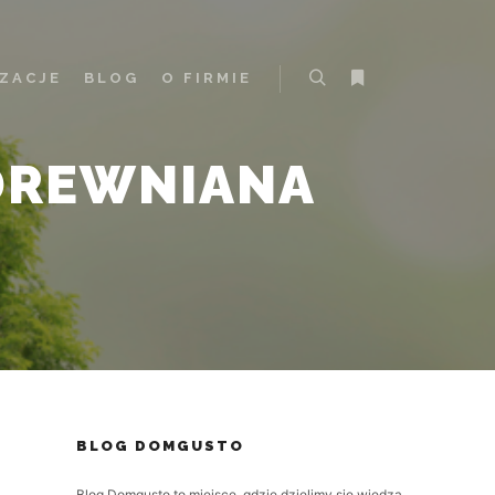
IZACJE
BLOG
O FIRMIE
Szukaj
Więcej informacji
DREWNIANA
BLOG DOMGUSTO
Blog Domgusto to miejsce, gdzie dzielimy się wiedzą