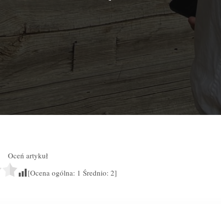
Oceń artykuł
[Ocena ogólna:
1
Średnio:
2
]