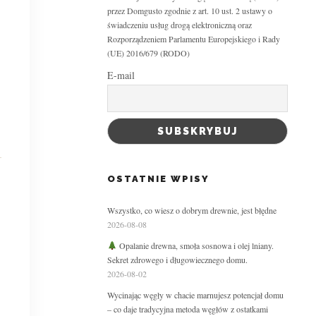
przez Domgusto zgodnie z art. 10 ust. 2 ustawy o
świadczeniu usług drogą elektroniczną oraz
Rozporządzeniem Parlamentu Europejskiego i Rady
(UE) 2016/679 (RODO)
E-mail
OSTATNIE WPISY
Wszystko, co wiesz o dobrym drewnie, jest błędne
2026-08-08
Opalanie drewna, smoła sosnowa i olej lniany.
Sekret zdrowego i długowiecznego domu.
2026-08-02
Wycinając węgły w chacie marnujesz potencjał domu
– co daje tradycyjna metoda węgłów z ostatkami