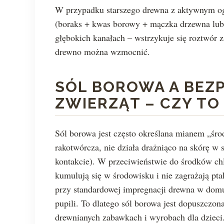
W przypadku starszego drewna z aktywnym ogn
(boraks + kwas borowy + mączka drzewna lub g
głębokich kanałach – wstrzykuje się roztwór z
drewno można wzmocnić.
SÓL BOROWA A BEZP
ZWIERZĄT – CZY T
Sól borowa jest często określana mianem „śro
rakotwórcza, nie działa drażniąco na skórę w 
kontakcie). W przeciwieństwie do środków ch
kumulują się w środowisku i nie zagrażają pt
przy standardowej impregnacji drewna w dom
pupili. To dlatego sól borowa jest dopuszcz
drewnianych zabawkach i wyrobach dla dzieci