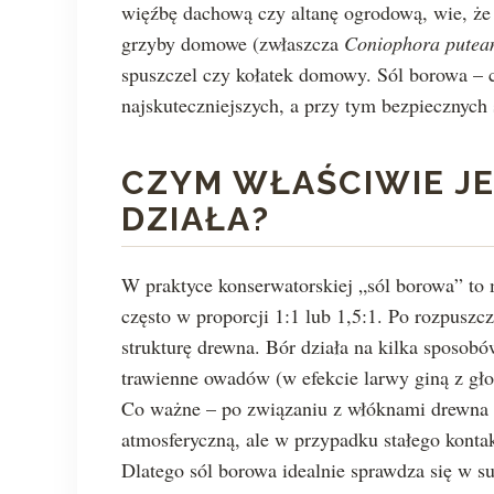
więźbę dachową czy altanę ogrodową, wie, że
grzyby domowe (zwłaszcza
Coniophora putea
spuszczel czy kołatek domowy. Sól borowa – cz
najskuteczniejszych, a przy tym bezpiecznych
CZYM WŁAŚCIWIE JE
DZIAŁA?
W praktyce konserwatorskiej „sól borowa” to 
często w proporcji 1:1 lub 1,5:1. Po rozpusz
strukturę drewna. Bór działa na kilka sposob
trawienne owadów (w efekcie larwy giną z gł
Co ważne – po związaniu z włóknami drewna 
atmosferyczną, ale w przypadku stałego kont
Dlatego sól borowa idealnie sprawdza się w su