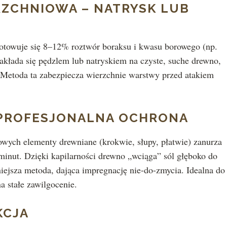
RZCHNIOWA – NATRYSK LUB
gotowuje się 8–12% roztwór boraksu i kwasu borowego (np.
Nakłada się pędzlem lub natryskiem na czyste, suche drewno,
. Metoda ta zabezpiecza wierzchnie warstwy przed atakiem
– PROFESJONALNA OCHRONA
owych elementy drewniane (krokwie, słupy, płatwie) zanurza
nut. Dzięki kapilarności drewno „wciąga” sól głęboko do
ejsza metoda, dająca impregnację nie-do-zmycia. Idealna do
a stałe zawilgocenie.
KCJA