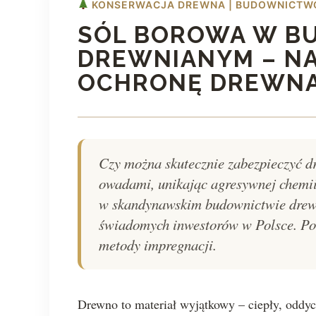
KONSERWACJA DREWNA | BUDOWNICTW
SÓL BOROWA W B
DREWNIANYM – N
OCHRONĘ DREWN
Czy można skutecznie zabezpieczyć dr
owadami, unikając agresywnej chemii
w skandynawskim budownictwie drewn
świadomych inwestorów w Polsce. Poz
metody impregnacji.
Drewno to materiał wyjątkowy – ciepły, oddyc