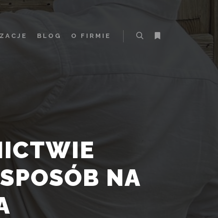
IZACJE
BLOG
O FIRMIE
ICTWIE
 SPOSÓB NA
A