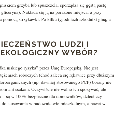
iskiem grzyba lub spuszczela, sporządza się gęstą pastę
liceryna). Nakłada się ją na porażone miejsca, a przy
a pomocą strzykawki. Po kilku tygodniach szkodniki giną, a
IECZEŃSTWO LUDZI I
O EKOLOGICZNY WYBÓR?
dka niskiego ryzyka” przez Unię Europejską. Nie jest
stężeniach roboczych (choć zaleca się rękawice przy dłuższym
loroorganicznych (np. dawniej stosowanego PCP) borany nie
akom ani ssakom. Oczywiście nie wolno ich spożywać, ale
u – są w 100% bezpieczne dla domowników, dzieci czy
ona do stosowania w budownictwie mieszkalnym, a nawet w
.