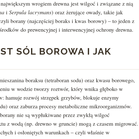
 największym wrogiem drewna jest wilgoć i związane z nią
na
i
Serpula lacrymans
) oraz żerujące owady, takie jak
yli borany (najczęściej boraks i kwas borowy) – to jeden z
 środków do prewencyjnej i interwencyjnej ochrony drewna.
ST SÓL BOROWA I JAK
mieszanina boraksu (tetraboran sodu) oraz kwasu borowego,
czeniu w wodzie tworzy roztwór, który wnika głęboko w
ów: hamuje rozwój strzępek grzybów, blokuje enzymy
odu) oraz zaburza procesy metaboliczne mikroorganizmów.
borany nie są wypłukiwane przez zwykłą wilgoć
aktu z wodą (np. drewno w gruncie) mogą z czasem migrować.
chych i osłoniętych warunkach – czyli właśnie w