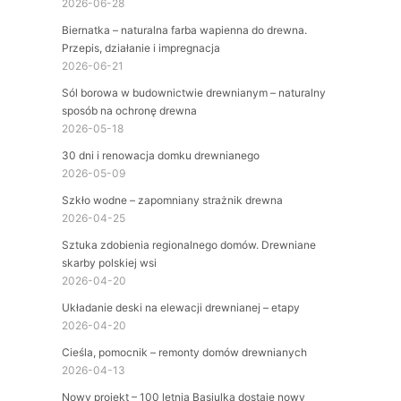
2026-06-28
Biernatka – naturalna farba wapienna do drewna.
Przepis, działanie i impregnacja
2026-06-21
Sól borowa w budownictwie drewnianym – naturalny
sposób na ochronę drewna
2026-05-18
30 dni i renowacja domku drewnianego
2026-05-09
Szkło wodne – zapomniany strażnik drewna
2026-04-25
Sztuka zdobienia regionalnego domów. Drewniane
skarby polskiej wsi
2026-04-20
Układanie deski na elewacji drewnianej – etapy
2026-04-20
Cieśla, pomocnik – remonty domów drewnianych
2026-04-13
Nowy projekt – 100 letnia Basiulka dostaje nowy