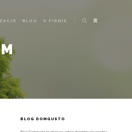
IZACJE
BLOG
O FIRMIE
Szukaj
Więcej informacji
OM
BLOG DOMGUSTO
Blog Domgusto to miejsce, gdzie dzielimy się wiedzą