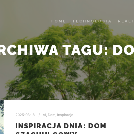
HOME
TECHNOLOGIA
REAL
RCHIWA TAGU:
D
2025-03-18
AI
,
Dom
,
Inspiracje
INSPIRACJA DNIA: DOM