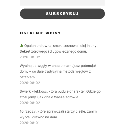
OSTATNIE WPISY
Opalanie drewna, smoła sosnowa i olej lniany.
Sekret zdrowego i długowiecznego domu.
2026-08-02
Wycinając węgły w chacie marnujesz potencjał
domu – co daje tradycyjna metoda węgłów z
ostatkami
2026-08-02
Świerk – lekkość, która buduje charakter. Gdzie go
stosujemy i jak dba o Wasze zdrowie
2026-08-02
10 rzeczy, które sprawdzali starzy cieśle, zanim
wybrali drewno na dom.
2026-08-01