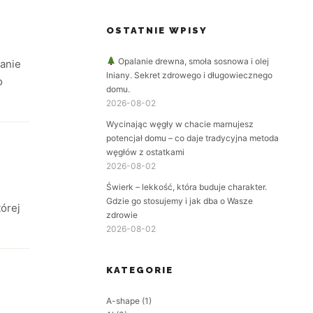
OSTATNIE WPISY
Opalanie drewna, smoła sosnowa i olej
anie
lniany. Sekret zdrowego i długowiecznego
o
domu.
2026-08-02
Wycinając węgły w chacie marnujesz
potencjał domu – co daje tradycyjna metoda
węgłów z ostatkami
2026-08-02
Świerk – lekkość, która buduje charakter.
Gdzie go stosujemy i jak dba o Wasze
tórej
zdrowie
2026-08-02
KATEGORIE
A-shape
(1)