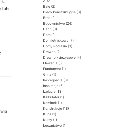
AI
(3)
ek.
Bale
(2)
o lub
Błędy konstrukcyjne
(3)
Brda
(2)
Budownictwo
(24)
Dach
(3)
Dom
(9)
Dom letniskowy
(7)
Domy Podlasia
(3)
Drewno
(7)
z
Drewno księżycowe
(4)
Elewacja
(8)
Fundament
(1)
Glina
(1)
Impregnacja
(8)
Inspiracje
(6)
Izolacje
(13)
Kalkulator
(1)
Kominek
(1)
Konstrukcje
(18)
awia
Kuna
(1)
Kursy
(1)
Lecznictwo
(1)