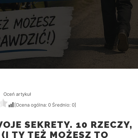
Oceń artykuł
[Ocena ogólna:
0
Średnio:
0
]
OJE SEKRETY. 10 RZECZY,
(I TY TEŻ MOŻESZ TO