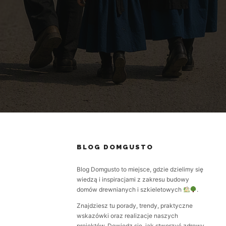
BLOG DOMGUSTO
Blog Domgusto to miejsce, gdzie dzielimy się
wiedzą i inspiracjami z zakresu budowy
domów drewnianych i szkieletowych
.
Znajdziesz tu porady, trendy, praktyczne
wskazówki oraz realizacje naszych
projektów. Dowiedz się, jak stworzyć zdrowy,