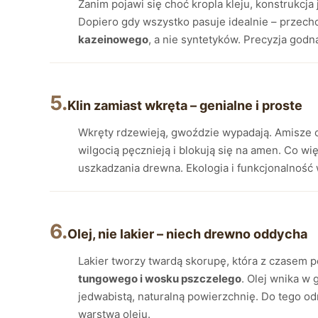
Zanim pojawi się choć kropla kleju, konstrukcja 
Dopiero gdy wszystko pasuje idealnie – przechod
kazeinowego
, a nie syntetyków. Precyzja godna
5.
Klin zamiast wkręta – genialne i proste
Wkręty rdzewieją, gwoździe wypadają. Amisze o
wilgocią pęcznieją i blokują się na amen. Co wi
uszkadzania drewna. Ekologia i funkcjonalność w
6.
Olej, nie lakier – niech drewno oddycha
Lakier tworzy twardą skorupę, która z czasem 
tungowego i wosku pszczelego
. Olej wnika w 
jedwabistą, naturalną powierzchnię. Do tego o
warstwą oleju.