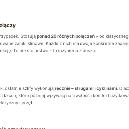
 złączy
rzypadek. Stosują
ponad 20 różnych połączeń
– od klasyczneg
kowane zamki klinowe. Każde z nich ma swoje konkretne zadani
ukcję. To nie stolarstwo – to inżynieria z duszą.
, ostatnie szlify wykonują
ręcznie – strugami i cyklinami
. Dla
tałceń, które później wpływają na trwałość i komfort użytkowa
ektryczny sprzęt.