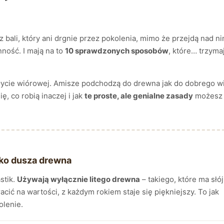
z bali, który ani drgnie przez pokolenia, mimo że przejdą nad n
nność. I mają na to
10 sprawdzonych sposobów
, które… trzyma
płycie wiórowej. Amisze podchodzą do drewna jak do dobrego w
ę, co robią inaczej i jak
te proste, ale genialne zasady
możesz
ylko dusza drewna
stik.
Używają wyłącznie litego drewna
– takiego, które ma słój
acić na wartości, z każdym rokiem staje się piękniejszy. To jak
olenie.