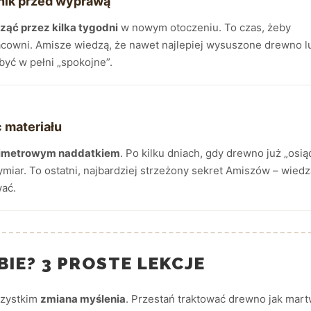
żnik przed wyprawą
ząć przez kilka tygodni
w nowym otoczeniu. To czas, żeby
acowni. Amisze wiedzą, że nawet najlepiej wysuszone drewno l
być w pełni „spokojne”.
 materiału
limetrowym naddatkiem
. Po kilku dniach, gdy drewno już „osią
miar. To ostatni, najbardziej strzeżony sekret Amiszów – wiedz
ać.
BIE? 3 PROSTE LEKCJE
wszystkim
zmiana myślenia
. Przestań traktować drewno jak mar