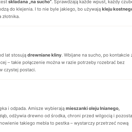
jest
składana „na sucho”
. Sprawdzają każde wpust, każdy czub
zą do klejenia. I to nie byle jakiego, bo używają
kleju kostneg
 złotnika.
d lat stosują
drewniane kliny
. Wbijane na sucho, po kontakcie 
ęcej – takie połączenie można w razie potrzeby rozebrać bez
 czystej postaci.
pęka i odpada. Amisze wybierają
mieszanki oleju lnianego,
głąb, odżywia drewno od środka, chroni przed wilgocią i pozost
dnowienie takiego mebla to pestka – wystarczy przetrzeć nową