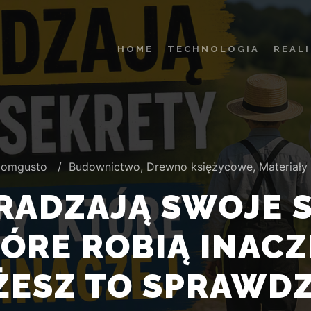
HOME
TECHNOLOGIA
REAL
domgusto
Budownictwo
,
Drewno księżycowe
,
Materiały
RADZAJĄ SWOJE S
ÓRE ROBIĄ INACZE
ESZ TO SPRAWDZ