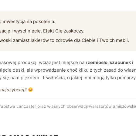
o inwestycja na pokolenia.
ację i wyschnięcie. Efekt Cię zaskoczy.
 woski zamiast lakierów to zdrowie dla Ciebie i Twoich mebli.
asowej produkcji wciąż jest miejsce na
rzemiosło, szacunek i
ięcie deski, ale wprowadzenie choć kilku z tych zasad do włas
się nam pięknem i trwałością, o jakiej inni mogą tylko pomarzy
 najszybciej?
 hrabstwa Lancaster oraz własnych obserwacji warsztatów amiszowsk