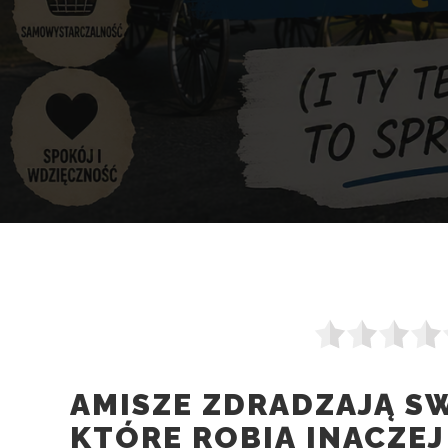
AMISZE ZDRADZAJĄ SW
KTÓRE ROBIĄ INACZEJ 