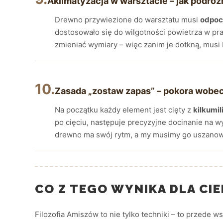
Aklimatyzacja w warsztacie – jak podró
Drewno przywiezione do warsztatu musi
odpoc
dostosowało się do wilgotności powietrza w pr
zmieniać wymiary – więc zanim je dotkną, musi 
10.
Zasada „zostaw zapas” – pokora wobec
Na początku każdy element jest cięty z
kilkumi
po cięciu, następuje precyzyjne docinanie na wy
drewno ma swój rytm, a my musimy go uszanow
CO Z TEGO WYNIKA DLA CIE
Filozofia Amiszów to nie tylko techniki – to przede 