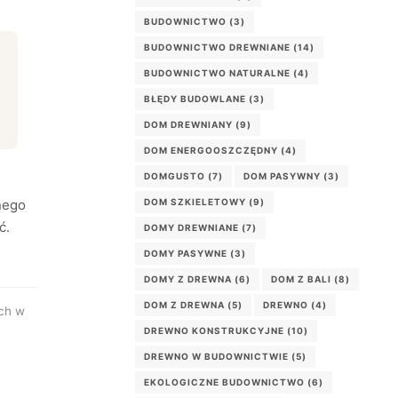
BUDOWNICTWO
(3)
BUDOWNICTWO DREWNIANE
(14)
BUDOWNICTWO NATURALNE
(4)
BŁĘDY BUDOWLANE
(3)
DOM DREWNIANY
(9)
DOM ENERGOOSZCZĘDNY
(4)
DOMGUSTO
(7)
DOM PASYWNY
(3)
DOM SZKIELETOWY
(9)
nego
ć.
DOMY DREWNIANE
(7)
DOMY PASYWNE
(3)
DOMY Z DREWNA
(6)
DOM Z BALI
(8)
DOM Z DREWNA
(5)
DREWNO
(4)
ich w
DREWNO KONSTRUKCYJNE
(10)
DREWNO W BUDOWNICTWIE
(5)
EKOLOGICZNE BUDOWNICTWO
(6)