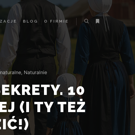
IZACJE
BLOG
O FIRMIE
 naturalne
,
Naturalnie
EKRETY. 10
J (I TY TEŻ
IĆ!)