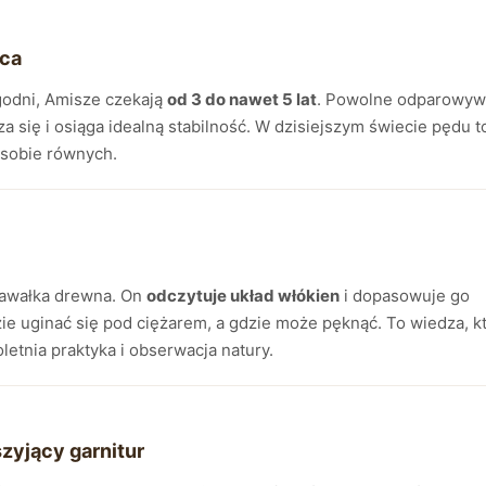
aca
godni, Amisze czekają
od 3 do nawet 5 lat
. Powolne odparowyw
a się i osiąga idealną stabilność. W dzisiejszym świecie pędu t
ą sobie równych.
kawałka drewna. On
odczytuje układ włókien
i dopasowuje go
zie uginać się pod ciężarem, a gdzie może pęknąć. To wiedza, k
letnia praktyka i obserwacja natury.
szyjący garnitur