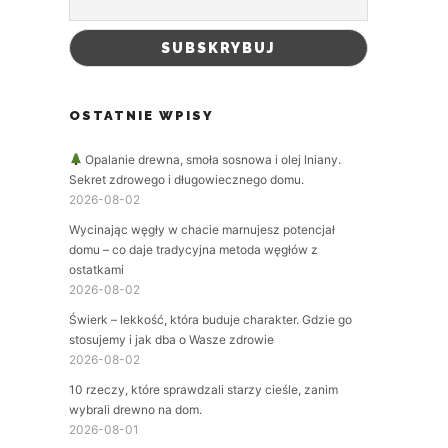
OSTATNIE WPISY
Opalanie drewna, smoła sosnowa i olej lniany.
Sekret zdrowego i długowiecznego domu.
2026-08-02
Wycinając węgły w chacie marnujesz potencjał
domu – co daje tradycyjna metoda węgłów z
ostatkami
2026-08-02
Świerk – lekkość, która buduje charakter. Gdzie go
stosujemy i jak dba o Wasze zdrowie
2026-08-02
10 rzeczy, które sprawdzali starzy cieśle, zanim
wybrali drewno na dom.
2026-08-01