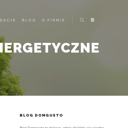
IZACJE
BLOG
O FIRMIE
Szukaj
Więcej informacji
NERGETYCZNE
BLOG DOMGUSTO
Blog Domgusto to miejsce, gdzie dzielimy się wiedzą