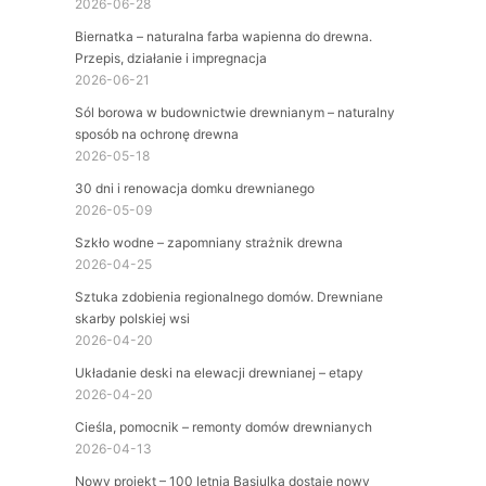
2026-06-28
Biernatka – naturalna farba wapienna do drewna.
Przepis, działanie i impregnacja
2026-06-21
Sól borowa w budownictwie drewnianym – naturalny
sposób na ochronę drewna
2026-05-18
30 dni i renowacja domku drewnianego
2026-05-09
Szkło wodne – zapomniany strażnik drewna
2026-04-25
Sztuka zdobienia regionalnego domów. Drewniane
skarby polskiej wsi
2026-04-20
Układanie deski na elewacji drewnianej – etapy
2026-04-20
Cieśla, pomocnik – remonty domów drewnianych
2026-04-13
Nowy projekt – 100 letnia Basiulka dostaje nowy