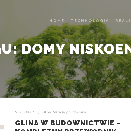
HOME
TECHNOLOGIA
REAL
GU:
DOMY NISKOE
2025-04-04
Glina
,
Materiały budowlane
GLINA W BUDOWNICTWIE –