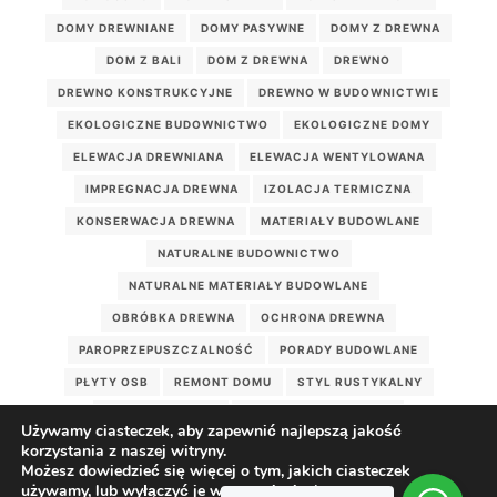
DOMY DREWNIANE
DOMY PASYWNE
DOMY Z DREWNA
DOM Z BALI
DOM Z DREWNA
DREWNO
DREWNO KONSTRUKCYJNE
DREWNO W BUDOWNICTWIE
EKOLOGICZNE BUDOWNICTWO
EKOLOGICZNE DOMY
ELEWACJA DREWNIANA
ELEWACJA WENTYLOWANA
IMPREGNACJA DREWNA
IZOLACJA TERMICZNA
KONSERWACJA DREWNA
MATERIAŁY BUDOWLANE
NATURALNE BUDOWNICTWO
NATURALNE MATERIAŁY BUDOWLANE
OBRÓBKA DREWNA
OCHRONA DREWNA
PAROPRZEPUSZCZALNOŚĆ
PORADY BUDOWLANE
PŁYTY OSB
REMONT DOMU
STYL RUSTYKALNY
WEŁNA DRZEWNA
WILGOTNOŚĆ DREWNA
Używamy ciasteczek, aby zapewnić najlepszą jakość
WILGOĆ W DOMU
WIĘŹBA DACHOWA
korzystania z naszej witryny.
Możesz dowiedzieć się więcej o tym, jakich ciasteczek
ZDROWY DOM DREWNIANY
ZDROWY MIKROKLIMAT
używamy, lub wyłączyć je w
ustawieniach
.