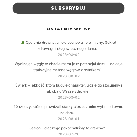
OSTATNIE WPISY
Opalanie drewna, smoła sosnowa i olej lniany. Sekret
zdrowego i długowiecznego domu.
2026-08-02
Wycinając węgły w chacie marnujesz potencjał domu – co daje
tradycyjna metoda węgłów z ostatkami
2026-08-02
Świerk – lekkość, która buduje charakter. Gdzie go stosujemy i
jak dba o Wasze zdrowie
2026-08-02
10 rzeczy, które sprawdzali starzy cieśle, zanim wybrali drewno
na dom.
2026-08-01
Jesion – dlaczego pokochaliśmy to drewno?
2026-07-26