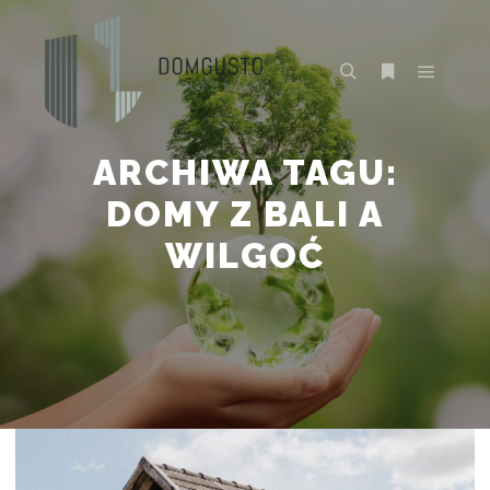
Główne
Szukaj
Więcej inform
ARCHIWA TAGU:
DOMY Z BALI A
WILGOĆ