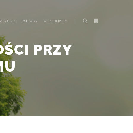
IZACJE
BLOG
O FIRMIE
Szukaj
Więcej informacji
ŚCI PRZY
MU