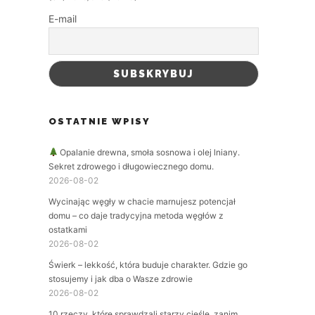
E-mail
OSTATNIE WPISY
Opalanie drewna, smoła sosnowa i olej lniany.
Sekret zdrowego i długowiecznego domu.
2026-08-02
Wycinając węgły w chacie marnujesz potencjał
domu – co daje tradycyjna metoda węgłów z
ostatkami
2026-08-02
Świerk – lekkość, która buduje charakter. Gdzie go
stosujemy i jak dba o Wasze zdrowie
2026-08-02
10 rzeczy, które sprawdzali starzy cieśle, zanim