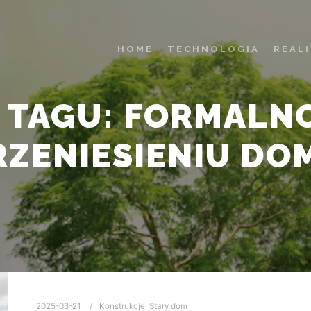
HOME
TECHNOLOGIA
REAL
 TAGU:
FORMALNO
RZENIESIENIU DO
2025-03-21
Konstrukcje
,
Stary dom