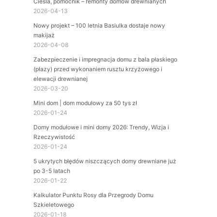
Cieśla, pomocnik – remonty domów drewnianych
2026-04-13
Nowy projekt – 100 letnia Basiulka dostaje nowy
makijaż
2026-04-08
Zabezpieczenie i impregnacja domu z bala płaskiego
(płazy) przed wykonaniem rusztu krzyżowego i
elewacji drewnianej
2026-03-20
Mini dom | dom modułowy za 50 tys zł
2026-01-24
Domy modułowe i mini domy 2026: Trendy, Wizja i
Rzeczywistość
2026-01-24
5 ukrytych błędów niszczących domy drewniane już
po 3-5 latach
2026-01-22
Kalkulator Punktu Rosy dla Przegrody Domu
Szkieletowego
2026-01-18