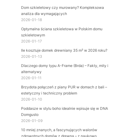
Dom szkieletowy czy murowany? Kompleksowa
analiza dla wymagających
2026-01-18
Optymalna ściana szkieletowa w Polskim domu
szkieletowym
2026-01-17
Ile kosztuje domek drewniany 35 m² w 2026 roku?
2026-01-13
Dlaczego domy typu A-Frame (Brda) – Fakty, mity i
alternatywy
2026-01-11
Brzydota połączeń z piany PUR w domach z bali –
estetyczny i techniczny problem
2026-01-10
Poddasze w stylu boho idealnie wpisuje się w DNA
Domgusto
2026-01-09
10 mniej znanych, a fascynujących walorów
zdrowotnych domów z drewna – z naukowo