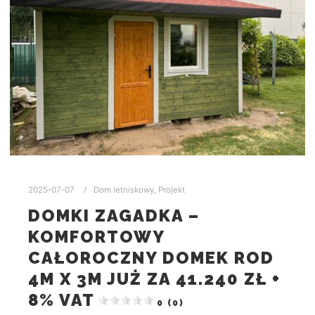
2025-07-07
Dom letniskowy
,
Projekt
DOMKI ZAGADKA –
KOMFORTOWY
CAŁOROCZNY DOMEK ROD
4M X 3M JUŻ ZA 41.240 ZŁ +
8% VAT
0 (0)