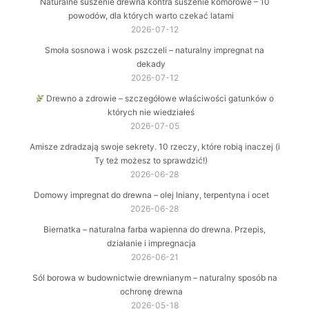
Naturalne suszenie drewna kontra suszenie komorowe – 10
powodów, dla których warto czekać latami
2026-07-12
Smoła sosnowa i wosk pszczeli – naturalny impregnat na
dekady
2026-07-12
Drewno a zdrowie – szczegółowe właściwości gatunków o
których nie wiedziałeś
2026-07-05
Amisze zdradzają swoje sekrety. 10 rzeczy, które robią inaczej (i
Ty też możesz to sprawdzić!)
2026-06-28
Domowy impregnat do drewna – olej lniany, terpentyna i ocet
2026-06-28
Biernatka – naturalna farba wapienna do drewna. Przepis,
działanie i impregnacja
2026-06-21
Sól borowa w budownictwie drewnianym – naturalny sposób na
ochronę drewna
2026-05-18