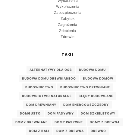
Wydarzenia
Wykończenia
Zabezpieczenia
Zabytek
Zagrożenia
Zdobienia
Zdrowie
TAGI
ALTERNATYWY DLA OSB
BUDOWA DOMU
BUDOWA DOMU DREWNIANEGO
BUDOWA DOMÓW
BUDOWNICTWO
BUDOWNICTWO DREWNIANE
BUDOWNICTWO NATURALNE
BŁĘDY BUDOWLANE
DOM DREWNIANY
DOM ENERGOOSZCZĘDNY
DOMGUSTO
DOM PASYWNY
DOM SZKIELETOWY
DOMY DREWNIANE
DOMY PASYWNE
DOMY Z DREWNA
DOM Z BALI
DOM Z DREWNA
DREWNO