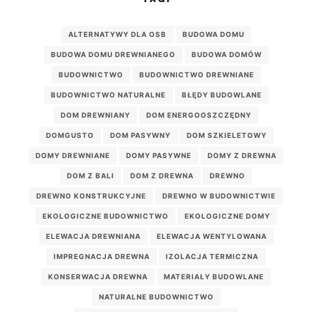
ALTERNATYWY DLA OSB
BUDOWA DOMU
BUDOWA DOMU DREWNIANEGO
BUDOWA DOMÓW
BUDOWNICTWO
BUDOWNICTWO DREWNIANE
BUDOWNICTWO NATURALNE
BŁĘDY BUDOWLANE
DOM DREWNIANY
DOM ENERGOOSZCZĘDNY
DOMGUSTO
DOM PASYWNY
DOM SZKIELETOWY
DOMY DREWNIANE
DOMY PASYWNE
DOMY Z DREWNA
DOM Z BALI
DOM Z DREWNA
DREWNO
DREWNO KONSTRUKCYJNE
DREWNO W BUDOWNICTWIE
EKOLOGICZNE BUDOWNICTWO
EKOLOGICZNE DOMY
ELEWACJA DREWNIANA
ELEWACJA WENTYLOWANA
IMPREGNACJA DREWNA
IZOLACJA TERMICZNA
KONSERWACJA DREWNA
MATERIAŁY BUDOWLANE
NATURALNE BUDOWNICTWO