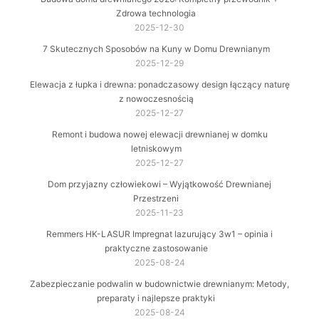
Zdrowa technologia
2025-12-30
7 Skutecznych Sposobów na Kuny w Domu Drewnianym
2025-12-29
Elewacja z łupka i drewna: ponadczasowy design łączący naturę
z nowoczesnością
2025-12-27
Remont i budowa nowej elewacji drewnianej w domku
letniskowym
2025-12-27
Dom przyjazny człowiekowi – Wyjątkowość Drewnianej
Przestrzeni
2025-11-23
Remmers HK-LASUR Impregnat lazurujący 3w1 – opinia i
praktyczne zastosowanie
2025-08-24
Zabezpieczanie podwalin w budownictwie drewnianym: Metody,
preparaty i najlepsze praktyki
2025-08-24