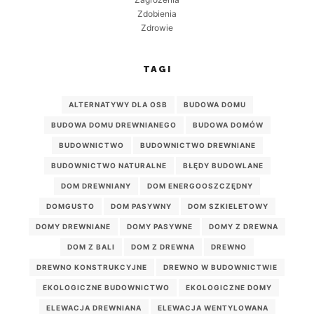
Zdobienia
Zdrowie
TAGI
ALTERNATYWY DLA OSB
BUDOWA DOMU
BUDOWA DOMU DREWNIANEGO
BUDOWA DOMÓW
BUDOWNICTWO
BUDOWNICTWO DREWNIANE
BUDOWNICTWO NATURALNE
BŁĘDY BUDOWLANE
DOM DREWNIANY
DOM ENERGOOSZCZĘDNY
DOMGUSTO
DOM PASYWNY
DOM SZKIELETOWY
DOMY DREWNIANE
DOMY PASYWNE
DOMY Z DREWNA
DOM Z BALI
DOM Z DREWNA
DREWNO
DREWNO KONSTRUKCYJNE
DREWNO W BUDOWNICTWIE
EKOLOGICZNE BUDOWNICTWO
EKOLOGICZNE DOMY
ELEWACJA DREWNIANA
ELEWACJA WENTYLOWANA