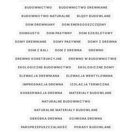
BUDOWNICTWO
BUDOWNICTWO DREWNIANE
BUDOWNICTWO NATURALNE
BŁĘDY BUDOWLANE
DOM DREWNIANY
DOM ENERGOOSZCZĘDNY
DOMGUSTO
DOM PASYWNY
DOM SZKIELETOWY
DOMY DREWNIANE
DOMY PASYWNE
DOMY Z DREWNA
DOM Z BALI
DOM Z DREWNA
DREWNO
DREWNO KONSTRUKCYJNE
DREWNO W BUDOWNICTWIE
EKOLOGICZNE BUDOWNICTWO
EKOLOGICZNE DOMY
ELEWACJA DREWNIANA
ELEWACJA WENTYLOWANA
IMPREGNACJA DREWNA
IZOLACJA TERMICZNA
KONSERWACJA DREWNA
MATERIAŁY BUDOWLANE
NATURALNE BUDOWNICTWO
NATURALNE MATERIAŁY BUDOWLANE
OBRÓBKA DREWNA
OCHRONA DREWNA
PAROPRZEPUSZCZALNOŚĆ
PORADY BUDOWLANE