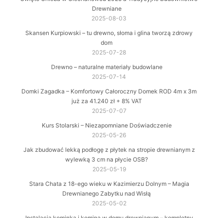
Drewniane
2025-08-03
Skansen Kurpiowski – tu drewno, słoma i glina tworzą zdrowy
dom
2025-07-28
Drewno – naturalne materiały budowlane
2025-07-14
Domki Zagadka – Komfortowy Całoroczny Domek ROD 4m x 3m
już za 41.240 zł + 8% VAT
2025-07-07
Kurs Stolarski – Niezapomniane Doświadczenie
2025-05-26
Jak zbudować lekką podłogę z płytek na stropie drewnianym z
wylewką 3 cm na płycie OSB?
2025-05-19
Stara Chata z 18-ego wieku w Kazimierzu Dolnym – Magia
Drewnianego Zabytku nad Wisłą
2025-05-02
Instalacja kominka i komina w domu drewnianym – kompletny