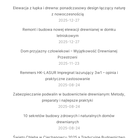
Elewacja z łupka i drewna: ponadczasowy design łączący naturę
z nowoczesnością
2025-12-27
Remont i budowa nowej elewacji drewnianej w domku
letniskowym
2025-12-27
Dom przyjazny człowiekowi – Wyjątkowość Drewnianej
Przestrzeni
2025-11-23
Remmers HK-LASUR Impregnat lazurujący 3w1 – opinia i
praktyczne zastosowanie
2025-08-24
Zabezpieczanie podwalin w budownictwie drewnianym: Metody,
preparaty i najlepsze praktyki
2025-08-24
10 sekretów budowy zdrowych i naturalnych domów
drewnianych
2025-08-24
Święto Chleba w Ciechanowcu 2025 a Tradycyjne Budownictwo