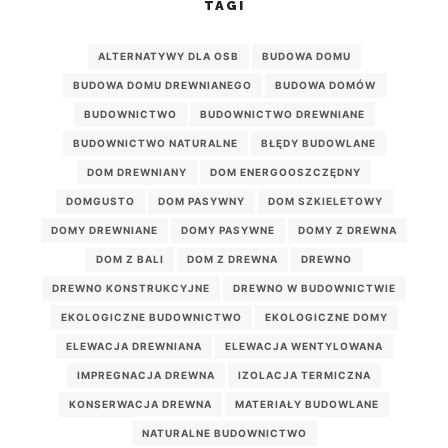
TAGI
ALTERNATYWY DLA OSB
BUDOWA DOMU
BUDOWA DOMU DREWNIANEGO
BUDOWA DOMÓW
BUDOWNICTWO
BUDOWNICTWO DREWNIANE
BUDOWNICTWO NATURALNE
BŁĘDY BUDOWLANE
DOM DREWNIANY
DOM ENERGOOSZCZĘDNY
DOMGUSTO
DOM PASYWNY
DOM SZKIELETOWY
DOMY DREWNIANE
DOMY PASYWNE
DOMY Z DREWNA
DOM Z BALI
DOM Z DREWNA
DREWNO
DREWNO KONSTRUKCYJNE
DREWNO W BUDOWNICTWIE
EKOLOGICZNE BUDOWNICTWO
EKOLOGICZNE DOMY
ELEWACJA DREWNIANA
ELEWACJA WENTYLOWANA
IMPREGNACJA DREWNA
IZOLACJA TERMICZNA
KONSERWACJA DREWNA
MATERIAŁY BUDOWLANE
NATURALNE BUDOWNICTWO