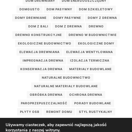
DOM DREWNIANY
DOM ENERGOOSZCZĘDNY
DOMGUSTO
DOM PASYWNY
DOM SZKIELETOWY
DOMY DREWNIANE
DOMY PASYWNE
DOMY Z DREWNA
DOM Z BALI
DOM Z DREWNA
DREWNO
DREWNO KONSTRUKCYJNE
DREWNO W BUDOWNICTWIE
EKOLOGICZNE BUDOWNICTWO
EKOLOGICZNE DOMY
ELEWACJA DREWNIANA
ELEWACJA WENTYLOWANA
IMPREGNACJA DREWNA
IZOLACJA TERMICZNA
KONSERWACJA DREWNA
MATERIAŁY BUDOWLANE
NATURALNE BUDOWNICTWO
NATURALNE MATERIAŁY BUDOWLANE
OBRÓBKA DREWNA
OCHRONA DREWNA
PAROPRZEPUSZCZALNOŚĆ
PORADY BUDOWLANE
PŁYTY OSB
REMONT DOMU
STYL RUSTYKALNY
WEŁNA DRZEWNA
WILGOTNOŚĆ DREWNA
Używamy ciasteczek, aby zapewnić najlepszą jakość
WILGOĆ W DOMU
WIĘŹBA DACHOWA
korzystania z naszej witryny.