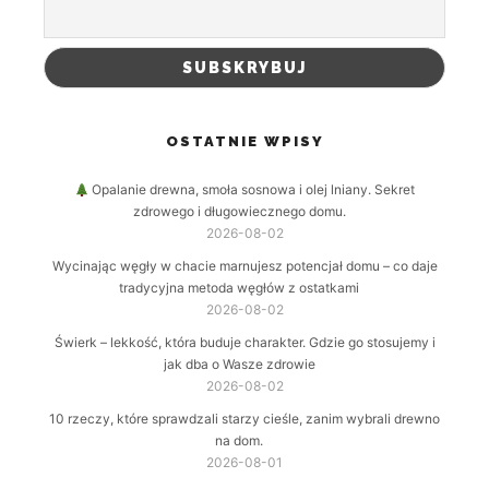
OSTATNIE WPISY
Opalanie drewna, smoła sosnowa i olej lniany. Sekret
zdrowego i długowiecznego domu.
2026-08-02
Wycinając węgły w chacie marnujesz potencjał domu – co daje
tradycyjna metoda węgłów z ostatkami
2026-08-02
Świerk – lekkość, która buduje charakter. Gdzie go stosujemy i
jak dba o Wasze zdrowie
2026-08-02
10 rzeczy, które sprawdzali starzy cieśle, zanim wybrali drewno
na dom.
2026-08-01