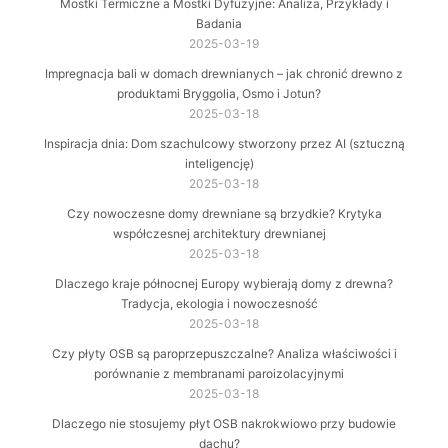
Mostki Termiczne a Mostki Dyfuzyjne: Analiza, Przykłady i
Badania
2025-03-19
Impregnacja bali w domach drewnianych – jak chronić drewno z
produktami Bryggolia, Osmo i Jotun?
2025-03-18
Inspiracja dnia: Dom szachulcowy stworzony przez AI (sztuczną
inteligencję)
2025-03-18
Czy nowoczesne domy drewniane są brzydkie? Krytyka
współczesnej architektury drewnianej
2025-03-18
Dlaczego kraje północnej Europy wybierają domy z drewna?
Tradycja, ekologia i nowoczesność
2025-03-18
Czy płyty OSB są paroprzepuszczalne? Analiza właściwości i
porównanie z membranami paroizolacyjnymi
2025-03-18
Dlaczego nie stosujemy płyt OSB nakrokwiowo przy budowie
dachu?