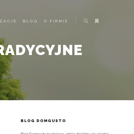
IZACJE
BLOG
O FIRMIE
Szukaj
Więcej informacji
TRADYCYJNE
BLOG DOMGUSTO
Blog Domgusto to miejsce, gdzie dzielimy się wiedzą