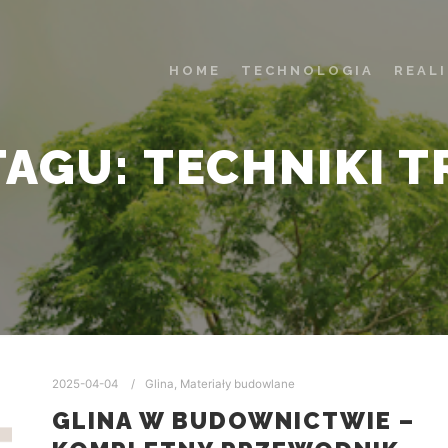
HOME
TECHNOLOGIA
REAL
TAGU:
TECHNIKI 
2025-04-04
Glina
,
Materiały budowlane
GLINA W BUDOWNICTWIE –