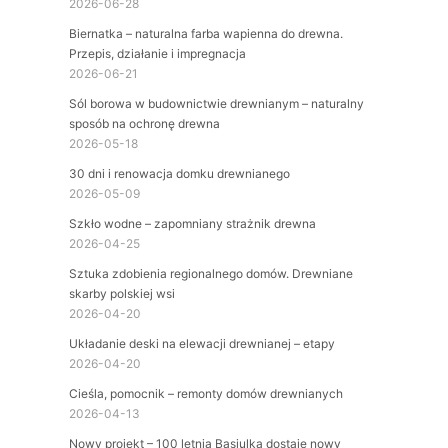
2026-06-28
Biernatka – naturalna farba wapienna do drewna.
Przepis, działanie i impregnacja
2026-06-21
Sól borowa w budownictwie drewnianym – naturalny
sposób na ochronę drewna
2026-05-18
30 dni i renowacja domku drewnianego
2026-05-09
Szkło wodne – zapomniany strażnik drewna
2026-04-25
Sztuka zdobienia regionalnego domów. Drewniane
skarby polskiej wsi
2026-04-20
Układanie deski na elewacji drewnianej – etapy
2026-04-20
Cieśla, pomocnik – remonty domów drewnianych
2026-04-13
Nowy projekt – 100 letnia Basiulka dostaje nowy