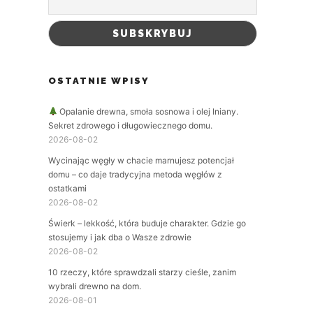
OSTATNIE WPISY
Opalanie drewna, smoła sosnowa i olej lniany.
Sekret zdrowego i długowiecznego domu.
2026-08-02
Wycinając węgły w chacie marnujesz potencjał
domu – co daje tradycyjna metoda węgłów z
ostatkami
2026-08-02
Świerk – lekkość, która buduje charakter. Gdzie go
stosujemy i jak dba o Wasze zdrowie
2026-08-02
10 rzeczy, które sprawdzali starzy cieśle, zanim
wybrali drewno na dom.
2026-08-01