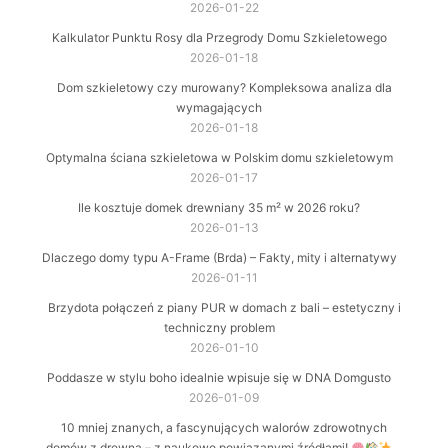
2026-01-22
Kalkulator Punktu Rosy dla Przegrody Domu Szkieletowego
2026-01-18
Dom szkieletowy czy murowany? Kompleksowa analiza dla
wymagających
2026-01-18
Optymalna ściana szkieletowa w Polskim domu szkieletowym
2026-01-17
Ile kosztuje domek drewniany 35 m² w 2026 roku?
2026-01-13
Dlaczego domy typu A-Frame (Brda) – Fakty, mity i alternatywy
2026-01-11
Brzydota połączeń z piany PUR w domach z bali – estetyczny i
techniczny problem
2026-01-10
Poddasze w stylu boho idealnie wpisuje się w DNA Domgusto
2026-01-09
10 mniej znanych, a fascynujących walorów zdrowotnych
domów z drewna – z naukowo powiązanymi źródłami!