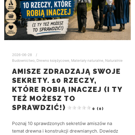
2026-06-28
Budownictwo
,
Drewno księżycowe
,
Materiały naturalne
,
Naturalnie
AMISZE ZDRADZAJĄ SWOJE
SEKRETY. 10 RZECZY,
KTÓRE ROBIĄ INACZEJ (I TY
TEŻ MOŻESZ TO
SPRAWDZIĆ!)
0 (0)
Poznaj 10 sprawdzonych sekretów amiszów na
temat drewna i konstrukcji drewnianych. Dowiedz