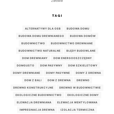
Zdrowie
TAGI
ALTERNATYWY DLA OSB
BUDOWA DOMU
BUDOWA DOMU DREWNIANEGO
BUDOWA DOMÓW
BUDOWNICTWO
BUDOWNICTWO DREWNIANE
BUDOWNICTWO NATURALNE
BŁĘDY BUDOWLANE
DOM DREWNIANY
DOM ENERGOOSZCZĘDNY
DOMGUSTO
DOM PASYWNY
DOM SZKIELETOWY
DOMY DREWNIANE
DOMY PASYWNE
DOMY Z DREWNA
DOM Z BALI
DOM Z DREWNA
DREWNO
DREWNO KONSTRUKCYJNE
DREWNO W BUDOWNICTWIE
EKOLOGICZNE BUDOWNICTWO
EKOLOGICZNE DOMY
ELEWACJA DREWNIANA
ELEWACJA WENTYLOWANA
IMPREGNACJA DREWNA
IZOLACJA TERMICZNA