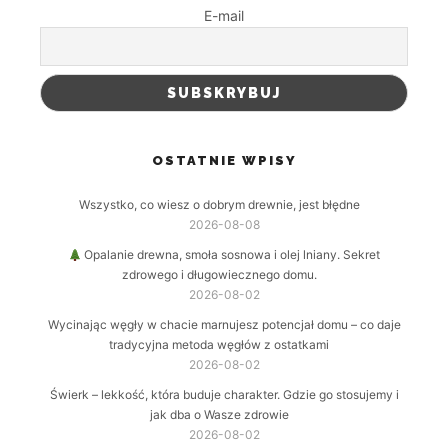
E-mail
OSTATNIE WPISY
Wszystko, co wiesz o dobrym drewnie, jest błędne
2026-08-08
Opalanie drewna, smoła sosnowa i olej lniany. Sekret
zdrowego i długowiecznego domu.
2026-08-02
Wycinając węgły w chacie marnujesz potencjał domu – co daje
tradycyjna metoda węgłów z ostatkami
2026-08-02
Świerk – lekkość, która buduje charakter. Gdzie go stosujemy i
jak dba o Wasze zdrowie
2026-08-02