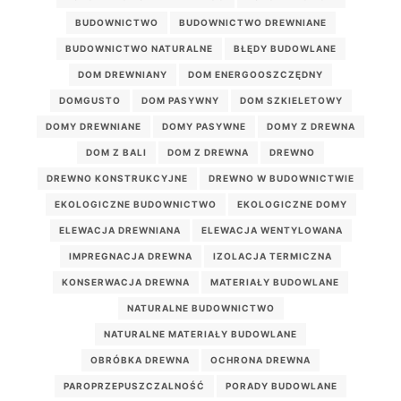
BUDOWNICTWO
BUDOWNICTWO DREWNIANE
BUDOWNICTWO NATURALNE
BŁĘDY BUDOWLANE
DOM DREWNIANY
DOM ENERGOOSZCZĘDNY
DOMGUSTO
DOM PASYWNY
DOM SZKIELETOWY
DOMY DREWNIANE
DOMY PASYWNE
DOMY Z DREWNA
DOM Z BALI
DOM Z DREWNA
DREWNO
DREWNO KONSTRUKCYJNE
DREWNO W BUDOWNICTWIE
EKOLOGICZNE BUDOWNICTWO
EKOLOGICZNE DOMY
ELEWACJA DREWNIANA
ELEWACJA WENTYLOWANA
IMPREGNACJA DREWNA
IZOLACJA TERMICZNA
KONSERWACJA DREWNA
MATERIAŁY BUDOWLANE
NATURALNE BUDOWNICTWO
NATURALNE MATERIAŁY BUDOWLANE
OBRÓBKA DREWNA
OCHRONA DREWNA
PAROPRZEPUSZCZALNOŚĆ
PORADY BUDOWLANE