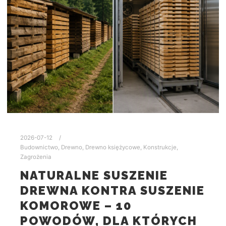
2026-07-12
Budownictwo
,
Drewno
,
Drewno księżycowe
,
Konstrukcje
,
Zagrożenia
NATURALNE SUSZENIE
DREWNA KONTRA SUSZENIE
KOMOROWE – 10
POWODÓW, DLA KTÓRYCH