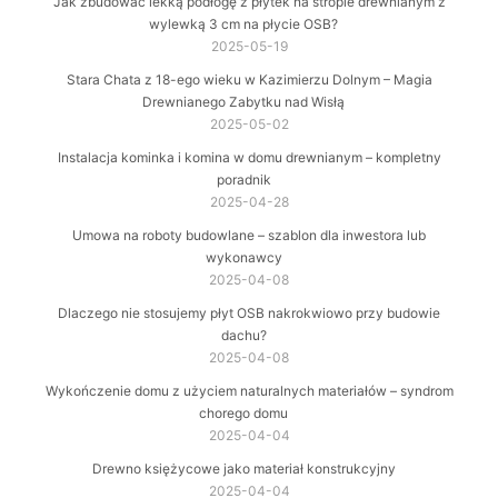
Jak zbudować lekką podłogę z płytek na stropie drewnianym z
wylewką 3 cm na płycie OSB?
2025-05-19
Stara Chata z 18-ego wieku w Kazimierzu Dolnym – Magia
Drewnianego Zabytku nad Wisłą
2025-05-02
Instalacja kominka i komina w domu drewnianym – kompletny
poradnik
2025-04-28
Umowa na roboty budowlane – szablon dla inwestora lub
wykonawcy
2025-04-08
Dlaczego nie stosujemy płyt OSB nakrokwiowo przy budowie
dachu?
2025-04-08
Wykończenie domu z użyciem naturalnych materiałów – syndrom
chorego domu
2025-04-04
Drewno księżycowe jako materiał konstrukcyjny
2025-04-04