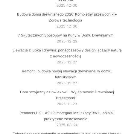
2025-12-30
Budowa domu drewnianego 2026: Kompletny przewodnik +
Zdrowa technologia
2025-12-30
7 Skutecznych Sposobów na Kuny w Domu Drewnianym
2025-12-29
Elewacja z łupka i drewna: ponadczasowy design łączący naturę
z nowoczesnością
2025-12-27
Remont i budowa nowej elewacji drewnianej w domku
letniskowym
2025-12-27
Dom przyjazny człowiekowi – Wyjątkowość Drewnianej
Przestrzeni
2025-11-23
Remmers HK-LASUR Impregnat lazurujący 3w1 – opinia i
praktyczne zastosowanie
2025-08-24
Zabezpieczanie podwalin w budownictwie drewnianym: Metody,