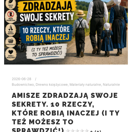
2026-06-28
Budownictwo
,
Drewno księżycowe
,
Materiały naturalne
,
Naturalnie
AMISZE ZDRADZAJĄ SWOJE
SEKRETY. 10 RZECZY,
KTÓRE ROBIĄ INACZEJ (I TY
TEŻ MOŻESZ TO
SPRAWDZIĆ!)
0 (0)