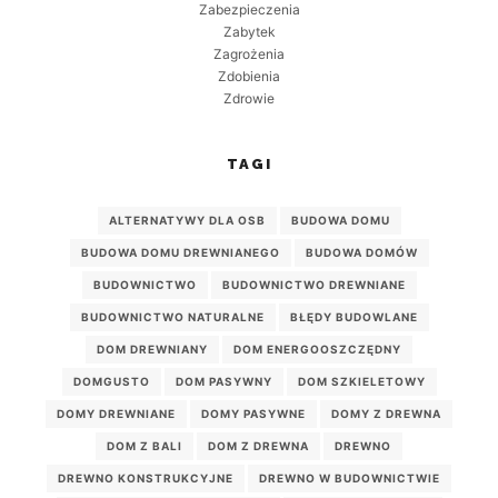
Zabezpieczenia
Zabytek
Zagrożenia
Zdobienia
Zdrowie
TAGI
ALTERNATYWY DLA OSB
BUDOWA DOMU
BUDOWA DOMU DREWNIANEGO
BUDOWA DOMÓW
BUDOWNICTWO
BUDOWNICTWO DREWNIANE
BUDOWNICTWO NATURALNE
BŁĘDY BUDOWLANE
DOM DREWNIANY
DOM ENERGOOSZCZĘDNY
DOMGUSTO
DOM PASYWNY
DOM SZKIELETOWY
DOMY DREWNIANE
DOMY PASYWNE
DOMY Z DREWNA
DOM Z BALI
DOM Z DREWNA
DREWNO
DREWNO KONSTRUKCYJNE
DREWNO W BUDOWNICTWIE