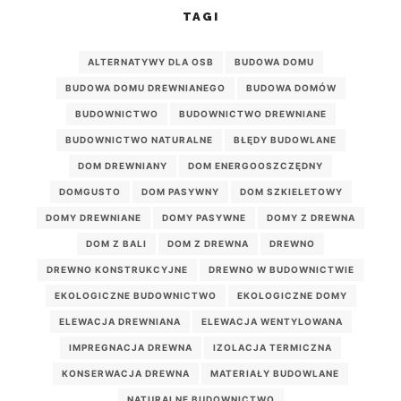
TAGI
ALTERNATYWY DLA OSB
BUDOWA DOMU
BUDOWA DOMU DREWNIANEGO
BUDOWA DOMÓW
BUDOWNICTWO
BUDOWNICTWO DREWNIANE
BUDOWNICTWO NATURALNE
BŁĘDY BUDOWLANE
DOM DREWNIANY
DOM ENERGOOSZCZĘDNY
DOMGUSTO
DOM PASYWNY
DOM SZKIELETOWY
DOMY DREWNIANE
DOMY PASYWNE
DOMY Z DREWNA
DOM Z BALI
DOM Z DREWNA
DREWNO
DREWNO KONSTRUKCYJNE
DREWNO W BUDOWNICTWIE
EKOLOGICZNE BUDOWNICTWO
EKOLOGICZNE DOMY
ELEWACJA DREWNIANA
ELEWACJA WENTYLOWANA
IMPREGNACJA DREWNA
IZOLACJA TERMICZNA
KONSERWACJA DREWNA
MATERIAŁY BUDOWLANE
NATURALNE BUDOWNICTWO