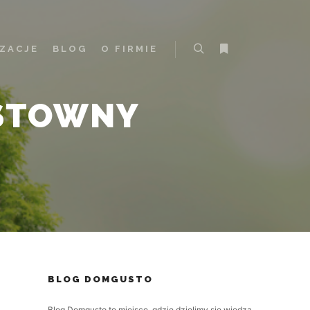
IZACJE
BLOG
O FIRMIE
Szukaj
Więcej informacji
STOWNY
BLOG DOMGUSTO
Blog Domgusto to miejsce, gdzie dzielimy się wiedzą