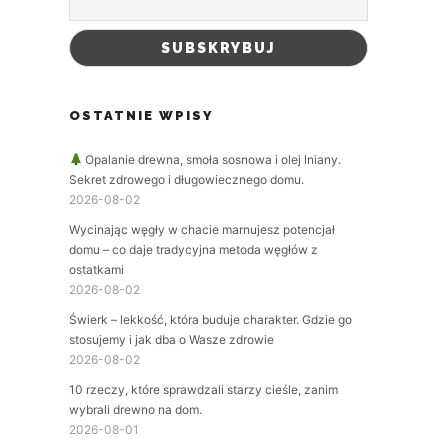
OSTATNIE WPISY
Opalanie drewna, smoła sosnowa i olej lniany.
Sekret zdrowego i długowiecznego domu.
2026-08-02
Wycinając węgły w chacie marnujesz potencjał
domu – co daje tradycyjna metoda węgłów z
ostatkami
2026-08-02
Świerk – lekkość, która buduje charakter. Gdzie go
stosujemy i jak dba o Wasze zdrowie
2026-08-02
10 rzeczy, które sprawdzali starzy cieśle, zanim
wybrali drewno na dom.
2026-08-01