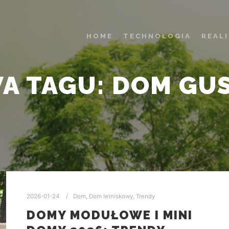
HOME
TECHNOLOGIA
REAL
A TAGU:
DOM GU
2026-01-24
Dom
,
Dom letniskowy
,
Trendy
DOMY MODUŁOWE I MINI