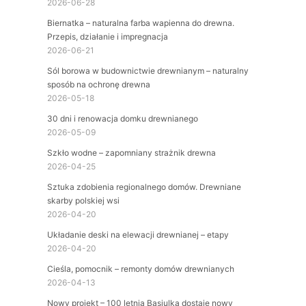
2026-06-28
Biernatka – naturalna farba wapienna do drewna.
Przepis, działanie i impregnacja
2026-06-21
Sól borowa w budownictwie drewnianym – naturalny
sposób na ochronę drewna
2026-05-18
30 dni i renowacja domku drewnianego
2026-05-09
Szkło wodne – zapomniany strażnik drewna
2026-04-25
Sztuka zdobienia regionalnego domów. Drewniane
skarby polskiej wsi
2026-04-20
Układanie deski na elewacji drewnianej – etapy
2026-04-20
Cieśla, pomocnik – remonty domów drewnianych
2026-04-13
Nowy projekt – 100 letnia Basiulka dostaje nowy