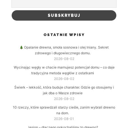
OSTATNIE WPISY
Opalanie drewna, smoła sosnowa i olej lniany. Sekret
zdrowego i długowiecznego domu.
2026-08-02
Wycinając węgły w chacie marnujesz potencjał domu – co daje
tradycyjna metoda węgłów z ostatkami
2026-08-02
Świerk – lekkość, która buduje charakter. Gdzie go stosujemy i
jak dba o Wasze zdrowie
2026-08-02
10 rzeczy, które sprawdzali starzy cieśle, zanim wybrali drewno
na dom.
2026-08-01
Jesion – dlaczego pokochaliśmy to drewno?