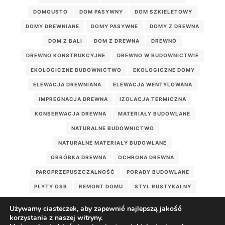
DOMGUSTO
DOM PASYWNY
DOM SZKIELETOWY
DOMY DREWNIANE
DOMY PASYWNE
DOMY Z DREWNA
DOM Z BALI
DOM Z DREWNA
DREWNO
DREWNO KONSTRUKCYJNE
DREWNO W BUDOWNICTWIE
EKOLOGICZNE BUDOWNICTWO
EKOLOGICZNE DOMY
ELEWACJA DREWNIANA
ELEWACJA WENTYLOWANA
IMPREGNACJA DREWNA
IZOLACJA TERMICZNA
KONSERWACJA DREWNA
MATERIAŁY BUDOWLANE
NATURALNE BUDOWNICTWO
NATURALNE MATERIAŁY BUDOWLANE
OBRÓBKA DREWNA
OCHRONA DREWNA
PAROPRZEPUSZCZALNOŚĆ
PORADY BUDOWLANE
PŁYTY OSB
REMONT DOMU
STYL RUSTYKALNY
WEŁNA DRZEWNA
WILGOTNOŚĆ DREWNA
Używamy ciasteczek, aby zapewnić najlepszą jakość
WILGOĆ W DOMU
WIĘŹBA DACHOWA
korzystania z naszej witryny.