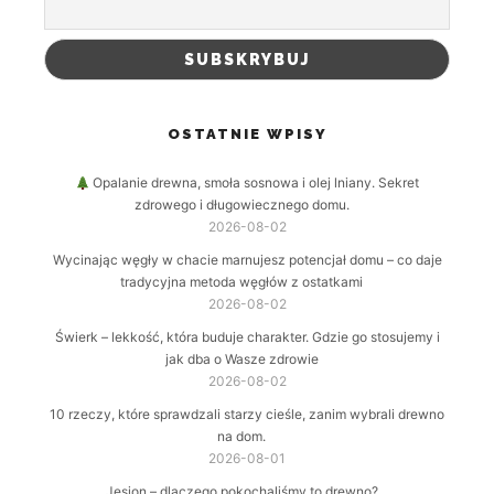
OSTATNIE WPISY
Opalanie drewna, smoła sosnowa i olej lniany. Sekret
zdrowego i długowiecznego domu.
2026-08-02
Wycinając węgły w chacie marnujesz potencjał domu – co daje
tradycyjna metoda węgłów z ostatkami
2026-08-02
Świerk – lekkość, która buduje charakter. Gdzie go stosujemy i
jak dba o Wasze zdrowie
2026-08-02
10 rzeczy, które sprawdzali starzy cieśle, zanim wybrali drewno
na dom.
2026-08-01
Jesion – dlaczego pokochaliśmy to drewno?