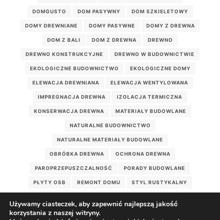
DOMGUSTO
DOM PASYWNY
DOM SZKIELETOWY
DOMY DREWNIANE
DOMY PASYWNE
DOMY Z DREWNA
DOM Z BALI
DOM Z DREWNA
DREWNO
DREWNO KONSTRUKCYJNE
DREWNO W BUDOWNICTWIE
EKOLOGICZNE BUDOWNICTWO
EKOLOGICZNE DOMY
ELEWACJA DREWNIANA
ELEWACJA WENTYLOWANA
IMPREGNACJA DREWNA
IZOLACJA TERMICZNA
KONSERWACJA DREWNA
MATERIAŁY BUDOWLANE
NATURALNE BUDOWNICTWO
NATURALNE MATERIAŁY BUDOWLANE
OBRÓBKA DREWNA
OCHRONA DREWNA
PAROPRZEPUSZCZALNOŚĆ
PORADY BUDOWLANE
PŁYTY OSB
REMONT DOMU
STYL RUSTYKALNY
WEŁNA DRZEWNA
WILGOTNOŚĆ DREWNA
Używamy ciasteczek, aby zapewnić najlepszą jakość
WILGOĆ W DOMU
WIĘŹBA DACHOWA
korzystania z naszej witryny.