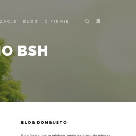
IZACJE
BLOG
O FIRMIE
Szukaj
Więcej informacji
O BSH
BLOG DOMGUSTO
Blog Domgusto to miejsce, gdzie dzielimy się wiedzą