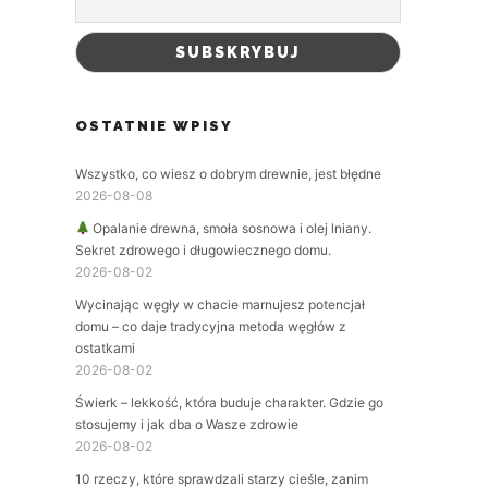
OSTATNIE WPISY
Wszystko, co wiesz o dobrym drewnie, jest błędne
2026-08-08
Opalanie drewna, smoła sosnowa i olej lniany.
Sekret zdrowego i długowiecznego domu.
2026-08-02
Wycinając węgły w chacie marnujesz potencjał
domu – co daje tradycyjna metoda węgłów z
ostatkami
2026-08-02
Świerk – lekkość, która buduje charakter. Gdzie go
stosujemy i jak dba o Wasze zdrowie
2026-08-02
10 rzeczy, które sprawdzali starzy cieśle, zanim