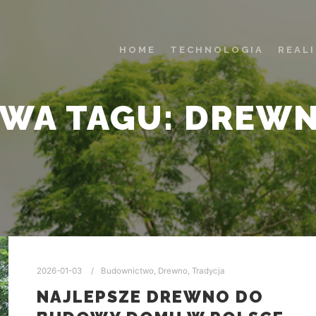
HOME
TECHNOLOGIA
REAL
IWA TAGU:
DREWN
2026-01-03
Budownictwo
,
Drewno
,
Tradycja
NAJLEPSZE DREWNO DO