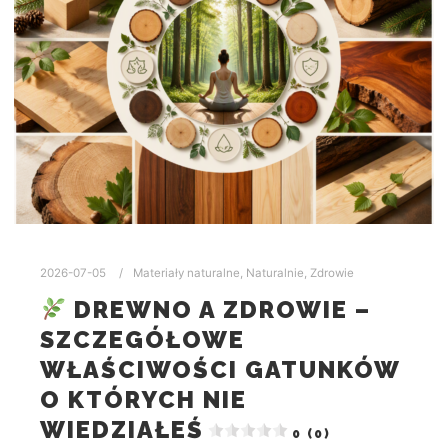
2026-07-05
Materiały naturalne
,
Naturalnie
,
Zdrowie
DREWNO A ZDROWIE –
SZCZEGÓŁOWE
WŁAŚCIWOŚCI GATUNKÓW
O KTÓRYCH NIE
WIEDZIAŁEŚ
0 (0)