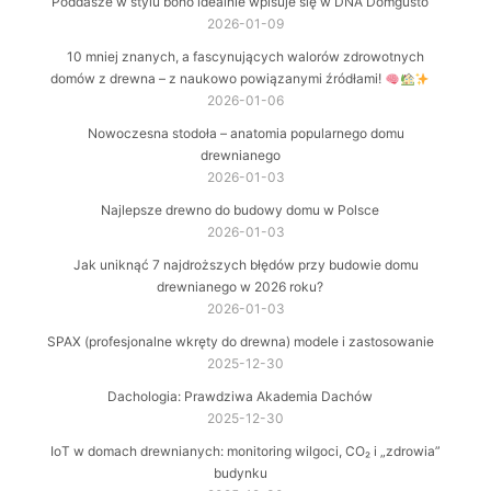
Poddasze w stylu boho idealnie wpisuje się w DNA Domgusto
2026-01-09
10 mniej znanych, a fascynujących walorów zdrowotnych
domów z drewna – z naukowo powiązanymi źródłami!
2026-01-06
Nowoczesna stodoła – anatomia popularnego domu
drewnianego
2026-01-03
Najlepsze drewno do budowy domu w Polsce
2026-01-03
Jak uniknąć 7 najdroższych błędów przy budowie domu
drewnianego w 2026 roku?
2026-01-03
SPAX (profesjonalne wkręty do drewna) modele i zastosowanie
2025-12-30
Dachologia: Prawdziwa Akademia Dachów
2025-12-30
IoT w domach drewnianych: monitoring wilgoci, CO₂ i „zdrowia”
budynku