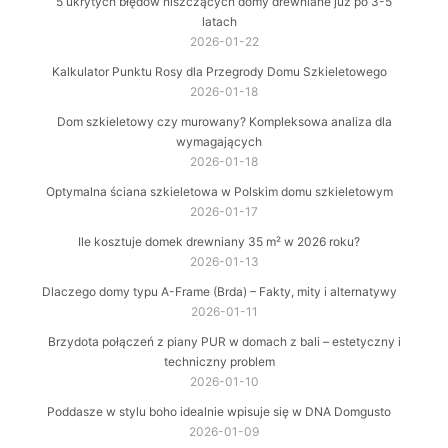
5 ukrytych błędów niszczących domy drewniane już po 3-5
latach
2026-01-22
Kalkulator Punktu Rosy dla Przegrody Domu Szkieletowego
2026-01-18
Dom szkieletowy czy murowany? Kompleksowa analiza dla
wymagających
2026-01-18
Optymalna ściana szkieletowa w Polskim domu szkieletowym
2026-01-17
Ile kosztuje domek drewniany 35 m² w 2026 roku?
2026-01-13
Dlaczego domy typu A-Frame (Brda) – Fakty, mity i alternatywy
2026-01-11
Brzydota połączeń z piany PUR w domach z bali – estetyczny i
techniczny problem
2026-01-10
Poddasze w stylu boho idealnie wpisuje się w DNA Domgusto
2026-01-09