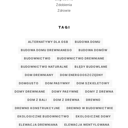
Zdobienia
Zdrowie
TAGI
ALTERNATYWY DLA OSB
BUDOWA DOMU
BUDOWA DOMU DREWNIANEGO
BUDOWA DOMÓW
BUDOWNICTWO
BUDOWNICTWO DREWNIANE
BUDOWNICTWO NATURALNE
BŁĘDY BUDOWLANE
DOM DREWNIANY
DOM ENERGOOSZCZĘDNY
DOMGUSTO
DOM PASYWNY
DOM SZKIELETOWY
DOMY DREWNIANE
DOMY PASYWNE
DOMY Z DREWNA
DOM Z BALI
DOM Z DREWNA
DREWNO
DREWNO KONSTRUKCYJNE
DREWNO W BUDOWNICTWIE
EKOLOGICZNE BUDOWNICTWO
EKOLOGICZNE DOMY
ELEWACJA DREWNIANA
ELEWACJA WENTYLOWANA