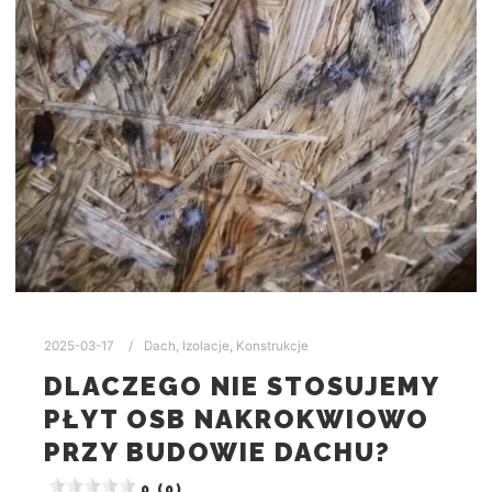
2025-03-17
Dach
,
Izolacje
,
Konstrukcje
DLACZEGO NIE STOSUJEMY
PŁYT OSB NAKROKWIOWO
PRZY BUDOWIE DACHU?
0 (0)