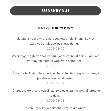
OSTATNIE WPISY
Opalanie drewna, smoła sosnowa i olej lniany. Sekret
zdrowego i długowiecznego domu.
2026-08-02
Wycinając węgły w chacie marnujesz potencjał domu – co daje
tradycyjna metoda węgłów z ostatkami
2026-08-02
Świerk – lekkość, która buduje charakter. Gdzie go stosujemy i
jak dba o Wasze zdrowie
2026-08-02
10 rzeczy, które sprawdzali starzy cieśle, zanim wybrali drewno
na dom.
2026-08-01
Jesion – dlaczego pokochaliśmy to drewno?