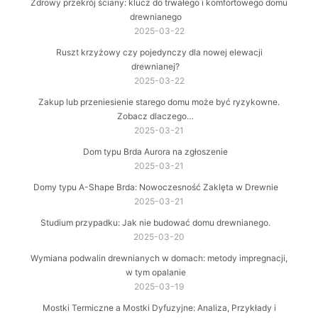
Zdrowy przekrój ściany: klucz do trwałego i komfortowego domu
drewnianego
2025-03-22
Ruszt krzyżowy czy pojedynczy dla nowej elewacji
drewnianej?
2025-03-22
Zakup lub przeniesienie starego domu może być ryzykowne.
Zobacz dlaczego…
2025-03-21
Dom typu Brda Aurora na zgłoszenie
2025-03-21
Domy typu A-Shape Brda: Nowoczesność Zaklęta w Drewnie
2025-03-21
Studium przypadku: Jak nie budować domu drewnianego.
2025-03-20
Wymiana podwalin drewnianych w domach: metody impregnacji,
w tym opalanie
2025-03-19
Mostki Termiczne a Mostki Dyfuzyjne: Analiza, Przykłady i