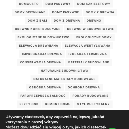
DOMGUSTO
DOM PASYWNY
DOM SZKIELETOWY
DOMY DREWNIANE
DOMY PASYWNE
DOMY Z DREWNA
DOM Z BALI
DOM Z DREWNA
DREWNO
DREWNO KONSTRUKCYJNE
DREWNO W BUDOWNICTWIE
EKOLOGICZNE BUDOWNICTWO
EKOLOGICZNE DOMY
ELEWACJA DREWNIANA
ELEWACJA WENTYLOWANA
IMPREGNACJA DREWNA
IZOLACJA TERMICZNA
KONSERWACJA DREWNA
MATERIAŁY BUDOWLANE
NATURALNE BUDOWNICTWO
NATURALNE MATERIAŁY BUDOWLANE
OBRÓBKA DREWNA
OCHRONA DREWNA
PAROPRZEPUSZCZALNOŚĆ
PORADY BUDOWLANE
PŁYTY OSB
REMONT DOMU
STYL RUSTYKALNY
WEŁNA DRZEWNA
WILGOTNOŚĆ DREWNA
Używamy ciasteczek, aby zapewnić najlepszą jakość
WILGOĆ W DOMU
WIĘŹBA DACHOWA
korzystania z naszej witryny.
Możesz dowiedzieć się więcej o tym, jakich ciasteczek