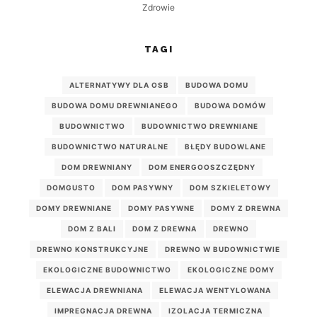
Zdrowie
TAGI
ALTERNATYWY DLA OSB
BUDOWA DOMU
BUDOWA DOMU DREWNIANEGO
BUDOWA DOMÓW
BUDOWNICTWO
BUDOWNICTWO DREWNIANE
BUDOWNICTWO NATURALNE
BŁĘDY BUDOWLANE
DOM DREWNIANY
DOM ENERGOOSZCZĘDNY
DOMGUSTO
DOM PASYWNY
DOM SZKIELETOWY
DOMY DREWNIANE
DOMY PASYWNE
DOMY Z DREWNA
DOM Z BALI
DOM Z DREWNA
DREWNO
DREWNO KONSTRUKCYJNE
DREWNO W BUDOWNICTWIE
EKOLOGICZNE BUDOWNICTWO
EKOLOGICZNE DOMY
ELEWACJA DREWNIANA
ELEWACJA WENTYLOWANA
IMPREGNACJA DREWNA
IZOLACJA TERMICZNA