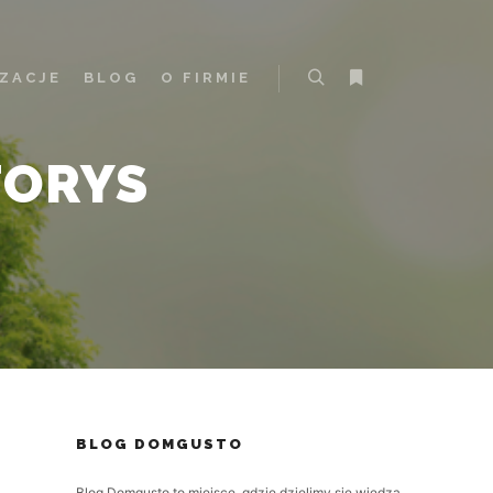
IZACJE
BLOG
O FIRMIE
Szukaj
Więcej informacji
TORYS
BLOG DOMGUSTO
Blog Domgusto to miejsce, gdzie dzielimy się wiedzą