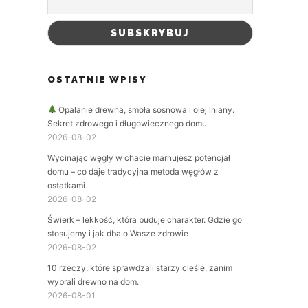
OSTATNIE WPISY
Opalanie drewna, smoła sosnowa i olej lniany.
Sekret zdrowego i długowiecznego domu.
2026-08-02
Wycinając węgły w chacie marnujesz potencjał
domu – co daje tradycyjna metoda węgłów z
ostatkami
2026-08-02
Świerk – lekkość, która buduje charakter. Gdzie go
stosujemy i jak dba o Wasze zdrowie
2026-08-02
10 rzeczy, które sprawdzali starzy cieśle, zanim
wybrali drewno na dom.
2026-08-01