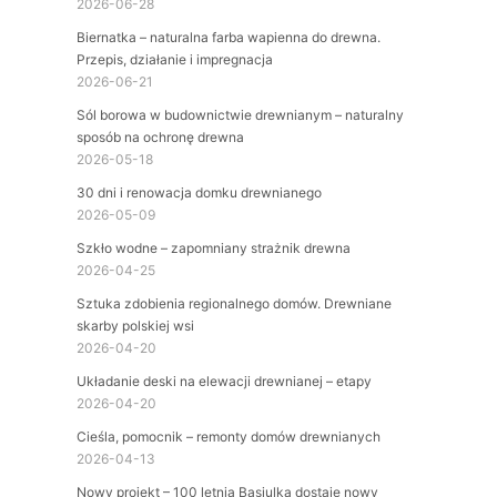
2026-06-28
Biernatka – naturalna farba wapienna do drewna.
Przepis, działanie i impregnacja
2026-06-21
Sól borowa w budownictwie drewnianym – naturalny
sposób na ochronę drewna
2026-05-18
30 dni i renowacja domku drewnianego
2026-05-09
Szkło wodne – zapomniany strażnik drewna
2026-04-25
Sztuka zdobienia regionalnego domów. Drewniane
skarby polskiej wsi
2026-04-20
Układanie deski na elewacji drewnianej – etapy
2026-04-20
Cieśla, pomocnik – remonty domów drewnianych
2026-04-13
Nowy projekt – 100 letnia Basiulka dostaje nowy