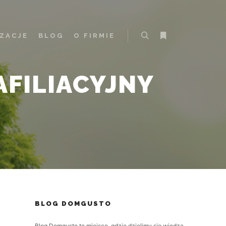
IZACJE
BLOG
O FIRMIE
Szukaj
Więcej informacji
AFILIACYJNY
BLOG DOMGUSTO
Blog Domgusto to miejsce, gdzie dzielimy się wiedzą