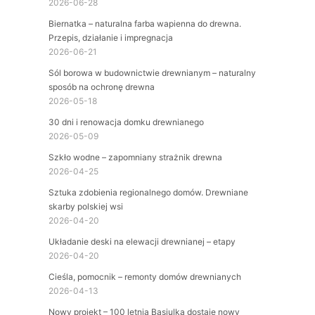
2026-06-28
Biernatka – naturalna farba wapienna do drewna.
Przepis, działanie i impregnacja
2026-06-21
Sól borowa w budownictwie drewnianym – naturalny
sposób na ochronę drewna
2026-05-18
30 dni i renowacja domku drewnianego
2026-05-09
Szkło wodne – zapomniany strażnik drewna
2026-04-25
Sztuka zdobienia regionalnego domów. Drewniane
skarby polskiej wsi
2026-04-20
Układanie deski na elewacji drewnianej – etapy
2026-04-20
Cieśla, pomocnik – remonty domów drewnianych
2026-04-13
Nowy projekt – 100 letnia Basiulka dostaje nowy