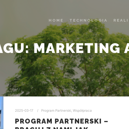
HOME
TECHNOLOGIA
REAL
AGU:
MARKETING 
2025-03-17
Program Partnerski
,
Współpraca
PROGRAM PARTNERSKI –