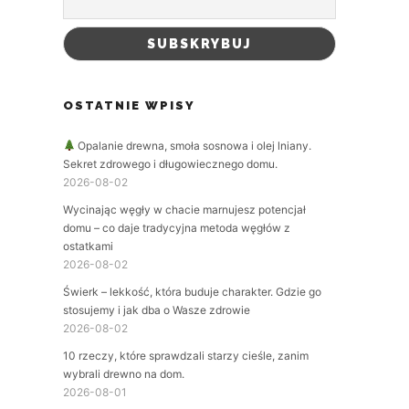
OSTATNIE WPISY
Opalanie drewna, smoła sosnowa i olej lniany.
Sekret zdrowego i długowiecznego domu.
2026-08-02
Wycinając węgły w chacie marnujesz potencjał
domu – co daje tradycyjna metoda węgłów z
ostatkami
2026-08-02
Świerk – lekkość, która buduje charakter. Gdzie go
stosujemy i jak dba o Wasze zdrowie
2026-08-02
10 rzeczy, które sprawdzali starzy cieśle, zanim
wybrali drewno na dom.
2026-08-01