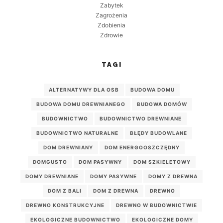
Zabytek
Zagrożenia
Zdobienia
Zdrowie
TAGI
ALTERNATYWY DLA OSB
BUDOWA DOMU
BUDOWA DOMU DREWNIANEGO
BUDOWA DOMÓW
BUDOWNICTWO
BUDOWNICTWO DREWNIANE
BUDOWNICTWO NATURALNE
BŁĘDY BUDOWLANE
DOM DREWNIANY
DOM ENERGOOSZCZĘDNY
DOMGUSTO
DOM PASYWNY
DOM SZKIELETOWY
DOMY DREWNIANE
DOMY PASYWNE
DOMY Z DREWNA
DOM Z BALI
DOM Z DREWNA
DREWNO
DREWNO KONSTRUKCYJNE
DREWNO W BUDOWNICTWIE
EKOLOGICZNE BUDOWNICTWO
EKOLOGICZNE DOMY