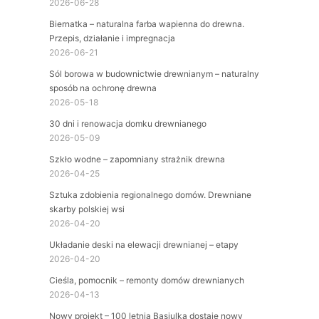
2026-06-28
Biernatka – naturalna farba wapienna do drewna.
Przepis, działanie i impregnacja
2026-06-21
Sól borowa w budownictwie drewnianym – naturalny
sposób na ochronę drewna
2026-05-18
30 dni i renowacja domku drewnianego
2026-05-09
Szkło wodne – zapomniany strażnik drewna
2026-04-25
Sztuka zdobienia regionalnego domów. Drewniane
skarby polskiej wsi
2026-04-20
Układanie deski na elewacji drewnianej – etapy
2026-04-20
Cieśla, pomocnik – remonty domów drewnianych
2026-04-13
Nowy projekt – 100 letnia Basiulka dostaje nowy