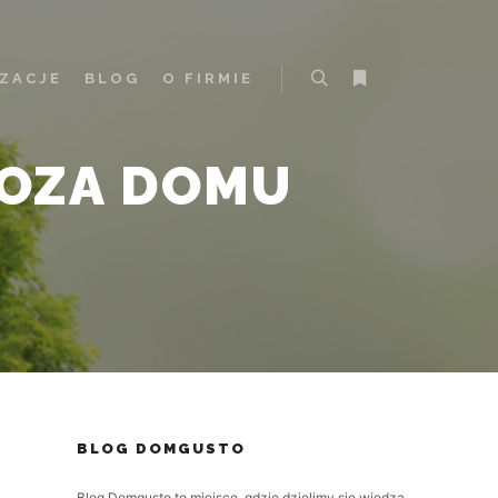
IZACJE
BLOG
O FIRMIE
Szukaj
Więcej informacji
OZA DOMU
BLOG DOMGUSTO
Blog Domgusto to miejsce, gdzie dzielimy się wiedzą