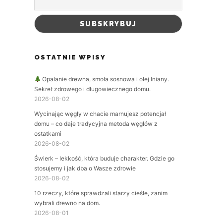
OSTATNIE WPISY
Opalanie drewna, smoła sosnowa i olej lniany.
Sekret zdrowego i długowiecznego domu.
2026-08-02
Wycinając węgły w chacie marnujesz potencjał
domu – co daje tradycyjna metoda węgłów z
ostatkami
2026-08-02
Świerk – lekkość, która buduje charakter. Gdzie go
stosujemy i jak dba o Wasze zdrowie
2026-08-02
10 rzeczy, które sprawdzali starzy cieśle, zanim
wybrali drewno na dom.
2026-08-01