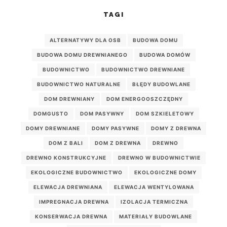
TAGI
ALTERNATYWY DLA OSB
BUDOWA DOMU
BUDOWA DOMU DREWNIANEGO
BUDOWA DOMÓW
BUDOWNICTWO
BUDOWNICTWO DREWNIANE
BUDOWNICTWO NATURALNE
BŁĘDY BUDOWLANE
DOM DREWNIANY
DOM ENERGOOSZCZĘDNY
DOMGUSTO
DOM PASYWNY
DOM SZKIELETOWY
DOMY DREWNIANE
DOMY PASYWNE
DOMY Z DREWNA
DOM Z BALI
DOM Z DREWNA
DREWNO
DREWNO KONSTRUKCYJNE
DREWNO W BUDOWNICTWIE
EKOLOGICZNE BUDOWNICTWO
EKOLOGICZNE DOMY
ELEWACJA DREWNIANA
ELEWACJA WENTYLOWANA
IMPREGNACJA DREWNA
IZOLACJA TERMICZNA
KONSERWACJA DREWNA
MATERIAŁY BUDOWLANE