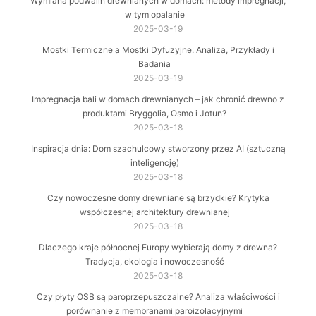
Wymiana podwalin drewnianych w domach: metody impregnacji,
w tym opalanie
2025-03-19
Mostki Termiczne a Mostki Dyfuzyjne: Analiza, Przykłady i
Badania
2025-03-19
Impregnacja bali w domach drewnianych – jak chronić drewno z
produktami Bryggolia, Osmo i Jotun?
2025-03-18
Inspiracja dnia: Dom szachulcowy stworzony przez AI (sztuczną
inteligencję)
2025-03-18
Czy nowoczesne domy drewniane są brzydkie? Krytyka
współczesnej architektury drewnianej
2025-03-18
Dlaczego kraje północnej Europy wybierają domy z drewna?
Tradycja, ekologia i nowoczesność
2025-03-18
Czy płyty OSB są paroprzepuszczalne? Analiza właściwości i
porównanie z membranami paroizolacyjnymi