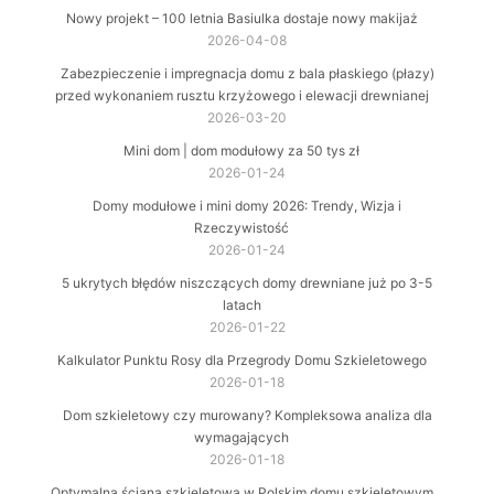
Nowy projekt – 100 letnia Basiulka dostaje nowy makijaż
2026-04-08
Zabezpieczenie i impregnacja domu z bala płaskiego (płazy)
przed wykonaniem rusztu krzyżowego i elewacji drewnianej
2026-03-20
Mini dom | dom modułowy za 50 tys zł
2026-01-24
Domy modułowe i mini domy 2026: Trendy, Wizja i
Rzeczywistość
2026-01-24
5 ukrytych błędów niszczących domy drewniane już po 3-5
latach
2026-01-22
Kalkulator Punktu Rosy dla Przegrody Domu Szkieletowego
2026-01-18
Dom szkieletowy czy murowany? Kompleksowa analiza dla
wymagających
2026-01-18
Optymalna ściana szkieletowa w Polskim domu szkieletowym