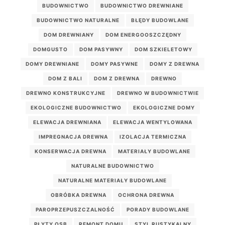
BUDOWNICTWO
BUDOWNICTWO DREWNIANE
BUDOWNICTWO NATURALNE
BŁĘDY BUDOWLANE
DOM DREWNIANY
DOM ENERGOOSZCZĘDNY
DOMGUSTO
DOM PASYWNY
DOM SZKIELETOWY
DOMY DREWNIANE
DOMY PASYWNE
DOMY Z DREWNA
DOM Z BALI
DOM Z DREWNA
DREWNO
DREWNO KONSTRUKCYJNE
DREWNO W BUDOWNICTWIE
EKOLOGICZNE BUDOWNICTWO
EKOLOGICZNE DOMY
ELEWACJA DREWNIANA
ELEWACJA WENTYLOWANA
IMPREGNACJA DREWNA
IZOLACJA TERMICZNA
KONSERWACJA DREWNA
MATERIAŁY BUDOWLANE
NATURALNE BUDOWNICTWO
NATURALNE MATERIAŁY BUDOWLANE
OBRÓBKA DREWNA
OCHRONA DREWNA
PAROPRZEPUSZCZALNOŚĆ
PORADY BUDOWLANE
PŁYTY OSB
REMONT DOMU
STYL RUSTYKALNY