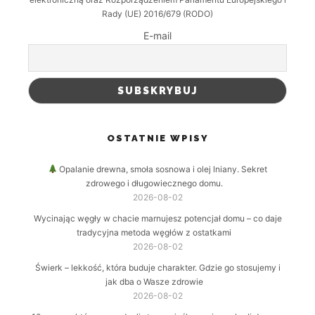
Rady (UE) 2016/679 (RODO)
E-mail
OSTATNIE WPISY
Opalanie drewna, smoła sosnowa i olej lniany. Sekret
zdrowego i długowiecznego domu.
2026-08-02
Wycinając węgły w chacie marnujesz potencjał domu – co daje
tradycyjna metoda węgłów z ostatkami
2026-08-02
Świerk – lekkość, która buduje charakter. Gdzie go stosujemy i
jak dba o Wasze zdrowie
2026-08-02