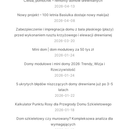
Cieśla, pomocnik – remonty domów drewnianych
2026-04-13
Nowy projekt – 100 letnia Basiulka dostaje nowy makijaż
2026-04-08
Zabezpieczenie i impregnacja domu z bala płaskiego (płazy)
przed wykonaniem rusztu krzyżowego i elewacji drewnianej
2026-03-20
Mini dom | dom modułowy za 50 tys zł
2026-01-24
Domy modułowe i mini domy 2026: Trendy, Wizja i
Rzeczywistość
2026-01-24
5 ukrytych błędów niszczących domy drewniane już po 3-5
latach
2026-01-22
Kalkulator Punktu Rosy dla Przegrody Domu Szkieletowego
2026-01-18
Dom szkieletowy czy murowany? Kompleksowa analiza dla
wymagających