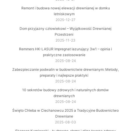
Remont i budowa nowej elewacji drewnianej w domku
letniskowym
2025-12-27
Dom przyjazny człowiekowi – Wyjątkowość Drewnianej
Przestrzeni
2025-11-23
Remmers HK-LASUR Impregnat lazurujący 3w1 – opinia i
praktyczne zastosowanie
2025-08-24
Zabezpieczanie podwalin w budownictwie drewnianym: Metody,
preparaty i najlepsze praktyki
2025-08-24
10 sekretów budowy zdrowych i naturalnych domów
drewnianych
2025-08-24
Święto Chleba w Ciechanowcu 2025 a Tradycyjne Budownictwo
Drewniane
2025-08-03
Skansen Kurpiowski – tu drewno, słoma i glina tworzą zdrowy