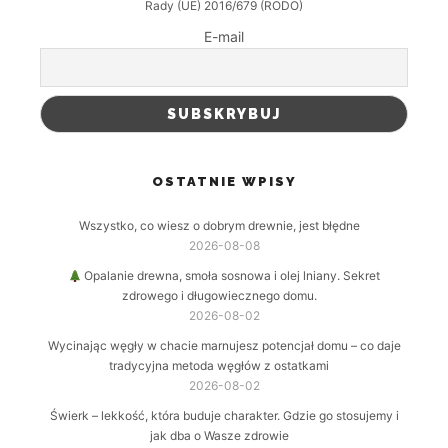
Rady (UE) 2016/679 (RODO)
E-mail
OSTATNIE WPISY
Wszystko, co wiesz o dobrym drewnie, jest błędne
2026-08-08
Opalanie drewna, smoła sosnowa i olej lniany. Sekret
zdrowego i długowiecznego domu.
2026-08-02
Wycinając węgły w chacie marnujesz potencjał domu – co daje
tradycyjna metoda węgłów z ostatkami
2026-08-02
Świerk – lekkość, która buduje charakter. Gdzie go stosujemy i
jak dba o Wasze zdrowie