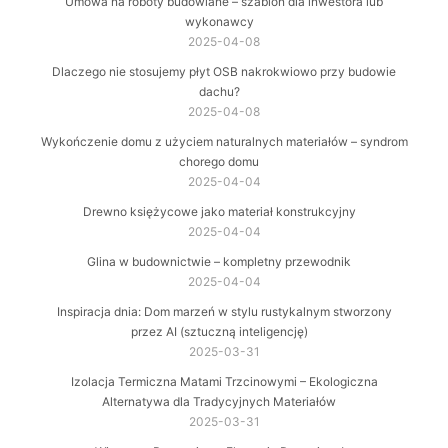
Umowa na roboty budowlane – szablon dla inwestora lub
wykonawcy
2025-04-08
Dlaczego nie stosujemy płyt OSB nakrokwiowo przy budowie
dachu?
2025-04-08
Wykończenie domu z użyciem naturalnych materiałów – syndrom
chorego domu
2025-04-04
Drewno księżycowe jako materiał konstrukcyjny
2025-04-04
Glina w budownictwie – kompletny przewodnik
2025-04-04
Inspiracja dnia: Dom marzeń w stylu rustykalnym stworzony
przez AI (sztuczną inteligencję)
2025-03-31
Izolacja Termiczna Matami Trzcinowymi – Ekologiczna
Alternatywa dla Tradycyjnych Materiałów
2025-03-31