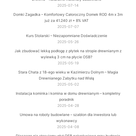
2025-07-14
Domki Zagadka – Komfortowy Całoroczny Domek ROD 4m x 3m
już za 41.240 zł + 8% VAT
2025-07-07
Kurs Stolarski – Niezapomniane Doświadczenie
2025-05-26
Jak zbudować lekką podłogę z płytek na stropie drewnianym z
wylewką 3 cm na płycie OSB?
2025-05-19
Stara Chata z 18-ego wieku w Kazimierzu Dolnym – Magia
Drewnianego Zabytku nad Wisłą
2025-05-02
Instalacja kominka i komina w domu drewnianym – kompletny
poradnik
2025-04-28
Umowa na roboty budowlane – szablon dla inwestora lub
wykonawcy
2025-04-08
Dlaczego nie stosujemy płyt OSB nakrokwiowo przy budowie