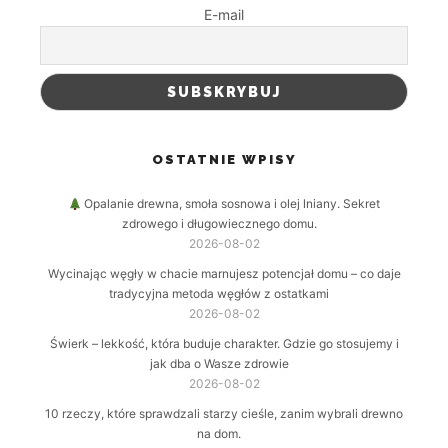
E-mail
OSTATNIE WPISY
Opalanie drewna, smoła sosnowa i olej lniany. Sekret
zdrowego i długowiecznego domu.
2026-08-02
Wycinając węgły w chacie marnujesz potencjał domu – co daje
tradycyjna metoda węgłów z ostatkami
2026-08-02
Świerk – lekkość, która buduje charakter. Gdzie go stosujemy i
jak dba o Wasze zdrowie
2026-08-02
10 rzeczy, które sprawdzali starzy cieśle, zanim wybrali drewno
na dom.