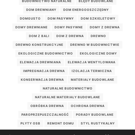
BUDOWNICTWO NATURALNE
BŁĘDY BUDOWLANE
DOM DREWNIANY
DOM ENERGOOSZCZĘDNY
DOMGUSTO
DOM PASYWNY
DOM SZKIELETOWY
DOMY DREWNIANE
DOMY PASYWNE
DOMY Z DREWNA
DOM Z BALI
DOM Z DREWNA
DREWNO
DREWNO KONSTRUKCYJNE
DREWNO W BUDOWNICTWIE
EKOLOGICZNE BUDOWNICTWO
EKOLOGICZNE DOMY
ELEWACJA DREWNIANA
ELEWACJA WENTYLOWANA
IMPREGNACJA DREWNA
IZOLACJA TERMICZNA
KONSERWACJA DREWNA
MATERIAŁY BUDOWLANE
NATURALNE BUDOWNICTWO
NATURALNE MATERIAŁY BUDOWLANE
OBRÓBKA DREWNA
OCHRONA DREWNA
PAROPRZEPUSZCZALNOŚĆ
PORADY BUDOWLANE
PŁYTY OSB
REMONT DOMU
STYL RUSTYKALNY
WEŁNA DRZEWNA
WILGOTNOŚĆ DREWNA