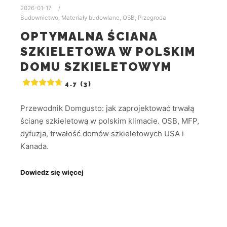
2026-01-17
Budownictwo
,
Materiały budowlane
,
OSB
,
Przegroda
OPTYMALNA ŚCIANA
SZKIELETOWA W POLSKIM
DOMU SZKIELETOWYM
4.7 (3)
Przewodnik Domgusto: jak zaprojektować trwałą
ścianę szkieletową w polskim klimacie. OSB, MFP,
dyfuzja, trwałość domów szkieletowych USA i
Kanada.
Dowiedz się więcej