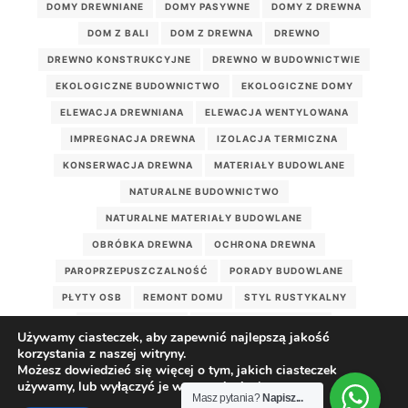
DOMY DREWNIANE
DOMY PASYWNE
DOMY Z DREWNA
DOM Z BALI
DOM Z DREWNA
DREWNO
DREWNO KONSTRUKCYJNE
DREWNO W BUDOWNICTWIE
EKOLOGICZNE BUDOWNICTWO
EKOLOGICZNE DOMY
ELEWACJA DREWNIANA
ELEWACJA WENTYLOWANA
IMPREGNACJA DREWNA
IZOLACJA TERMICZNA
KONSERWACJA DREWNA
MATERIAŁY BUDOWLANE
NATURALNE BUDOWNICTWO
NATURALNE MATERIAŁY BUDOWLANE
OBRÓBKA DREWNA
OCHRONA DREWNA
PAROPRZEPUSZCZALNOŚĆ
PORADY BUDOWLANE
PŁYTY OSB
REMONT DOMU
STYL RUSTYKALNY
WEŁNA DRZEWNA
WILGOTNOŚĆ DREWNA
Używamy ciasteczek, aby zapewnić najlepszą jakość
WILGOĆ W DOMU
WIĘŹBA DACHOWA
korzystania z naszej witryny.
Możesz dowiedzieć się więcej o tym, jakich ciasteczek
ZDROWY DOM DREWNIANY
ZDROWY MIKROKLIMAT
używamy, lub wyłączyć je w
ustawieniach
.
Masz pytania?
Napisz...
ZRÓWNOWAŻONE BUDOWNICTWO