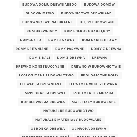
BUDOWA DOMU DREWNIANEGO
BUDOWA DOMÓW
BUDOWNICTWO
BUDOWNICTWO DREWNIANE
BUDOWNICTWO NATURALNE
BŁĘDY BUDOWLANE
DOM DREWNIANY
DOM ENERGOOSZCZĘDNY
DOMGUSTO
DOM PASYWNY
DOM SZKIELETOWY
DOMY DREWNIANE
DOMY PASYWNE
DOMY Z DREWNA
DOM Z BALI
DOM Z DREWNA
DREWNO
DREWNO KONSTRUKCYJNE
DREWNO W BUDOWNICTWIE
EKOLOGICZNE BUDOWNICTWO
EKOLOGICZNE DOMY
ELEWACJA DREWNIANA
ELEWACJA WENTYLOWANA
IMPREGNACJA DREWNA
IZOLACJA TERMICZNA
KONSERWACJA DREWNA
MATERIAŁY BUDOWLANE
NATURALNE BUDOWNICTWO
NATURALNE MATERIAŁY BUDOWLANE
OBRÓBKA DREWNA
OCHRONA DREWNA