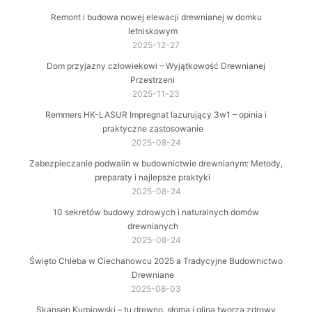
Remont i budowa nowej elewacji drewnianej w domku
letniskowym
2025-12-27
Dom przyjazny człowiekowi – Wyjątkowość Drewnianej
Przestrzeni
2025-11-23
Remmers HK-LASUR Impregnat lazurujący 3w1 – opinia i
praktyczne zastosowanie
2025-08-24
Zabezpieczanie podwalin w budownictwie drewnianym: Metody,
preparaty i najlepsze praktyki
2025-08-24
10 sekretów budowy zdrowych i naturalnych domów
drewnianych
2025-08-24
Święto Chleba w Ciechanowcu 2025 a Tradycyjne Budownictwo
Drewniane
2025-08-03
Skansen Kurpiowski – tu drewno, słoma i glina tworzą zdrowy