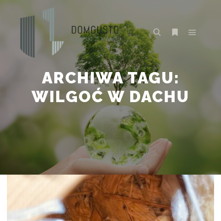
Główne
Szukaj
Więcej inform
ARCHIWA TAGU:
WILGOĆ W DACHU