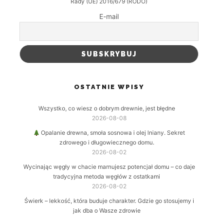
Rady (UE) 2016/679 (RODO)
E-mail
OSTATNIE WPISY
Wszystko, co wiesz o dobrym drewnie, jest błędne
2026-08-08
Opalanie drewna, smoła sosnowa i olej lniany. Sekret
zdrowego i długowiecznego domu.
2026-08-02
Wycinając węgły w chacie marnujesz potencjał domu – co daje
tradycyjna metoda węgłów z ostatkami
2026-08-02
Świerk – lekkość, która buduje charakter. Gdzie go stosujemy i
jak dba o Wasze zdrowie