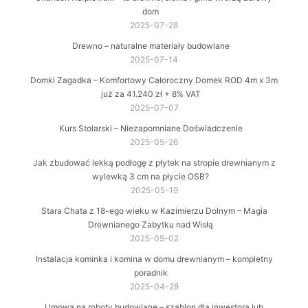
dom
2025-07-28
Drewno – naturalne materiały budowlane
2025-07-14
Domki Zagadka – Komfortowy Całoroczny Domek ROD 4m x 3m
już za 41.240 zł + 8% VAT
2025-07-07
Kurs Stolarski – Niezapomniane Doświadczenie
2025-05-26
Jak zbudować lekką podłogę z płytek na stropie drewnianym z
wylewką 3 cm na płycie OSB?
2025-05-19
Stara Chata z 18-ego wieku w Kazimierzu Dolnym – Magia
Drewnianego Zabytku nad Wisłą
2025-05-02
Instalacja kominka i komina w domu drewnianym – kompletny
poradnik
2025-04-28
Umowa na roboty budowlane – szablon dla inwestora lub