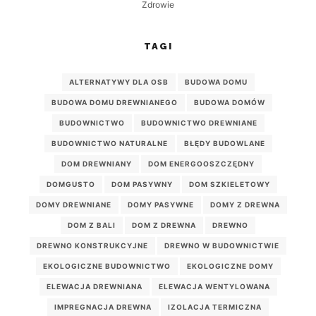
Zdrowie
TAGI
ALTERNATYWY DLA OSB
BUDOWA DOMU
BUDOWA DOMU DREWNIANEGO
BUDOWA DOMÓW
BUDOWNICTWO
BUDOWNICTWO DREWNIANE
BUDOWNICTWO NATURALNE
BŁĘDY BUDOWLANE
DOM DREWNIANY
DOM ENERGOOSZCZĘDNY
DOMGUSTO
DOM PASYWNY
DOM SZKIELETOWY
DOMY DREWNIANE
DOMY PASYWNE
DOMY Z DREWNA
DOM Z BALI
DOM Z DREWNA
DREWNO
DREWNO KONSTRUKCYJNE
DREWNO W BUDOWNICTWIE
EKOLOGICZNE BUDOWNICTWO
EKOLOGICZNE DOMY
ELEWACJA DREWNIANA
ELEWACJA WENTYLOWANA
IMPREGNACJA DREWNA
IZOLACJA TERMICZNA