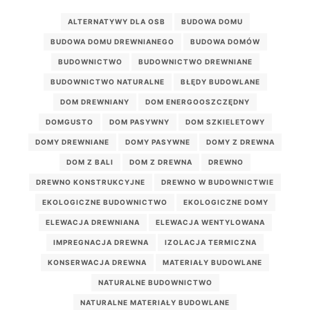
ALTERNATYWY DLA OSB
BUDOWA DOMU
BUDOWA DOMU DREWNIANEGO
BUDOWA DOMÓW
BUDOWNICTWO
BUDOWNICTWO DREWNIANE
BUDOWNICTWO NATURALNE
BŁĘDY BUDOWLANE
DOM DREWNIANY
DOM ENERGOOSZCZĘDNY
DOMGUSTO
DOM PASYWNY
DOM SZKIELETOWY
DOMY DREWNIANE
DOMY PASYWNE
DOMY Z DREWNA
DOM Z BALI
DOM Z DREWNA
DREWNO
DREWNO KONSTRUKCYJNE
DREWNO W BUDOWNICTWIE
EKOLOGICZNE BUDOWNICTWO
EKOLOGICZNE DOMY
ELEWACJA DREWNIANA
ELEWACJA WENTYLOWANA
IMPREGNACJA DREWNA
IZOLACJA TERMICZNA
KONSERWACJA DREWNA
MATERIAŁY BUDOWLANE
NATURALNE BUDOWNICTWO
NATURALNE MATERIAŁY BUDOWLANE