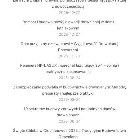
Elewacja z łupka i drewna: ponadczasowy design łączący naturę
z nowoczesnością
2025-12-27
Remont i budowa nowej elewacji drewnianej w domku
letniskowym
2025-12-27
Dom przyjazny człowiekowi – Wyjątkowość Drewnianej
Przestrzeni
2025-11-23
Remmers HK-LASUR Impregnat lazurujący 3w1 – opinia i
praktyczne zastosowanie
2025-08-24
Zabezpieczanie podwalin w budownictwie drewnianym: Metody,
preparaty i najlepsze praktyki
2025-08-24
10 sekretów budowy zdrowych i naturalnych domów
drewnianych
2025-08-24
Święto Chleba w Ciechanowcu 2025 a Tradycyjne Budownictwo
Drewniane