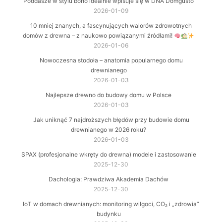
Poddasze w stylu boho idealnie wpisuje się w DNA Domgusto
2026-01-09
10 mniej znanych, a fascynujących walorów zdrowotnych
domów z drewna – z naukowo powiązanymi źródłami!
2026-01-06
Nowoczesna stodoła – anatomia popularnego domu
drewnianego
2026-01-03
Najlepsze drewno do budowy domu w Polsce
2026-01-03
Jak uniknąć 7 najdroższych błędów przy budowie domu
drewnianego w 2026 roku?
2026-01-03
SPAX (profesjonalne wkręty do drewna) modele i zastosowanie
2025-12-30
Dachologia: Prawdziwa Akademia Dachów
2025-12-30
IoT w domach drewnianych: monitoring wilgoci, CO₂ i „zdrowia”
budynku