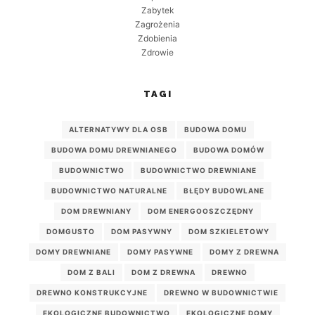
Zabytek
Zagrożenia
Zdobienia
Zdrowie
TAGI
ALTERNATYWY DLA OSB
BUDOWA DOMU
BUDOWA DOMU DREWNIANEGO
BUDOWA DOMÓW
BUDOWNICTWO
BUDOWNICTWO DREWNIANE
BUDOWNICTWO NATURALNE
BŁĘDY BUDOWLANE
DOM DREWNIANY
DOM ENERGOOSZCZĘDNY
DOMGUSTO
DOM PASYWNY
DOM SZKIELETOWY
DOMY DREWNIANE
DOMY PASYWNE
DOMY Z DREWNA
DOM Z BALI
DOM Z DREWNA
DREWNO
DREWNO KONSTRUKCYJNE
DREWNO W BUDOWNICTWIE
EKOLOGICZNE BUDOWNICTWO
EKOLOGICZNE DOMY