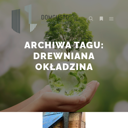
Główne
Szukaj
Więcej inform
ARCHIWA TAGU:
DREWNIANA
OKŁADZINA