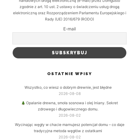
handlowych drogą elektroniczną (e-mail) przez Domgusto
zgodnie z art. 10 ust. 2 ustawy o świadczeniu usług drogą
elektroniczną oraz Rozporządzeniem Parlamentu Europejskiego i
Rady (UE) 2016/679 (RODO)
E-mail
OSTATNIE WPISY
Wszystko, co wiesz o dobrym drewnie, jest błędne
2026-08-08
Opalanie drewna, smoła sosnowa i olej lniany. Sekret
zdrowego i długowiecznego domu.
2026-08-02
Wycinając węgły w chacie marnujesz potencjał domu – co daje
tradycyjna metoda węgłów z ostatkami
2026-08-02