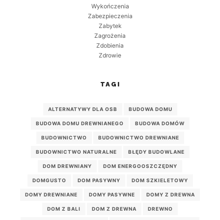
Wykończenia
Zabezpieczenia
Zabytek
Zagrożenia
Zdobienia
Zdrowie
TAGI
ALTERNATYWY DLA OSB
BUDOWA DOMU
BUDOWA DOMU DREWNIANEGO
BUDOWA DOMÓW
BUDOWNICTWO
BUDOWNICTWO DREWNIANE
BUDOWNICTWO NATURALNE
BŁĘDY BUDOWLANE
DOM DREWNIANY
DOM ENERGOOSZCZĘDNY
DOMGUSTO
DOM PASYWNY
DOM SZKIELETOWY
DOMY DREWNIANE
DOMY PASYWNE
DOMY Z DREWNA
DOM Z BALI
DOM Z DREWNA
DREWNO