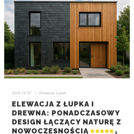
2025-12-27
Elewacja
,
Łupek
ELEWACJA Z ŁUPKA I
DREWNA: PONADCZASOWY
DESIGN ŁĄCZĄCY NATURĘ Z
NOWOCZESNOŚCIĄ
5