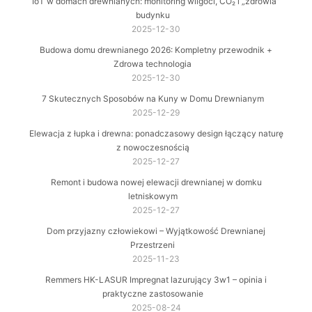
IoT w domach drewnianych: monitoring wilgoci, CO₂ i „zdrowia”
budynku
2025-12-30
Budowa domu drewnianego 2026: Kompletny przewodnik +
Zdrowa technologia
2025-12-30
7 Skutecznych Sposobów na Kuny w Domu Drewnianym
2025-12-29
Elewacja z łupka i drewna: ponadczasowy design łączący naturę
z nowoczesnością
2025-12-27
Remont i budowa nowej elewacji drewnianej w domku
letniskowym
2025-12-27
Dom przyjazny człowiekowi – Wyjątkowość Drewnianej
Przestrzeni
2025-11-23
Remmers HK-LASUR Impregnat lazurujący 3w1 – opinia i
praktyczne zastosowanie
2025-08-24