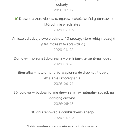
dekady
2026-07-12
Drewno a zdrowie – szczegółowe właściwości gatunków o
których nie wiedziałeś
2026-07-05
Amisze zdradzają swoje sekrety. 10 rzeczy, które robią inaczej (i
Ty też możesz to sprawdzić!)
2026-06-28
Domowy impregnat do drewna – olej lniany, terpentyna i ocet
2026-06-28
Biernatka – naturalna farba wapienna do drewna. Przepis,
działanie i impregnacja
2026-06-21
Sól borowa w budownictwie drewnianym – naturalny sposób na
ochronę drewna
2026-05-18
30 dni i renowacja domku drewnianego
2026-05-09
Szkło wodne – zapomniany strażnik drewna