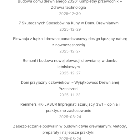
Budowa domu drewnianego 2026: Kompletny przewodnik +
Zdrowa technologia
2025-12-30
7 Skutecznych Sposobów na Kuny w Domu Drewnianym
2025-12-29
Elewacja z łupka i drewna: ponadczasowy design łączący naturę
z nowoczesnością
2025-12-27
Remont i budowa nowej elewacji drewnianej w domku
letniskowym
2025-12-27
Dom przyjazny człowiekowi – Wyjątkowość Drewnianej
Przestrzeni
2025-11-23
Remmers HK-LASUR Impregnat lazurujący 3w1 – opinia i
praktyczne zastosowanie
2025-08-24
Zabezpieczanie podwalin w budownictwie drewnianym: Metody,
preparaty i najlepsze praktyki
2025-08-24