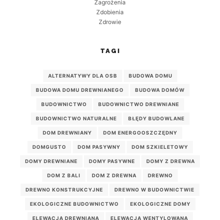
Zagrożenia
Zdobienia
Zdrowie
TAGI
ALTERNATYWY DLA OSB
BUDOWA DOMU
BUDOWA DOMU DREWNIANEGO
BUDOWA DOMÓW
BUDOWNICTWO
BUDOWNICTWO DREWNIANE
BUDOWNICTWO NATURALNE
BŁĘDY BUDOWLANE
DOM DREWNIANY
DOM ENERGOOSZCZĘDNY
DOMGUSTO
DOM PASYWNY
DOM SZKIELETOWY
DOMY DREWNIANE
DOMY PASYWNE
DOMY Z DREWNA
DOM Z BALI
DOM Z DREWNA
DREWNO
DREWNO KONSTRUKCYJNE
DREWNO W BUDOWNICTWIE
EKOLOGICZNE BUDOWNICTWO
EKOLOGICZNE DOMY
ELEWACJA DREWNIANA
ELEWACJA WENTYLOWANA