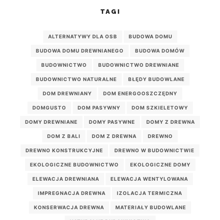
TAGI
ALTERNATYWY DLA OSB
BUDOWA DOMU
BUDOWA DOMU DREWNIANEGO
BUDOWA DOMÓW
BUDOWNICTWO
BUDOWNICTWO DREWNIANE
BUDOWNICTWO NATURALNE
BŁĘDY BUDOWLANE
DOM DREWNIANY
DOM ENERGOOSZCZĘDNY
DOMGUSTO
DOM PASYWNY
DOM SZKIELETOWY
DOMY DREWNIANE
DOMY PASYWNE
DOMY Z DREWNA
DOM Z BALI
DOM Z DREWNA
DREWNO
DREWNO KONSTRUKCYJNE
DREWNO W BUDOWNICTWIE
EKOLOGICZNE BUDOWNICTWO
EKOLOGICZNE DOMY
ELEWACJA DREWNIANA
ELEWACJA WENTYLOWANA
IMPREGNACJA DREWNA
IZOLACJA TERMICZNA
KONSERWACJA DREWNA
MATERIAŁY BUDOWLANE