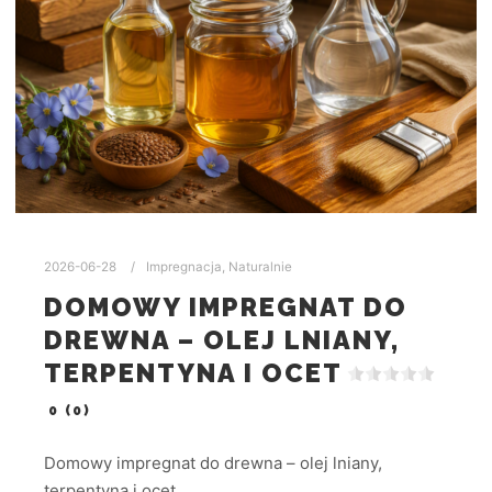
2026-06-28
Impregnacja
,
Naturalnie
DOMOWY IMPREGNAT DO
DREWNA – OLEJ LNIANY,
TERPENTYNA I OCET
0 (0)
Domowy impregnat do drewna – olej lniany,
terpentyna i ocet…