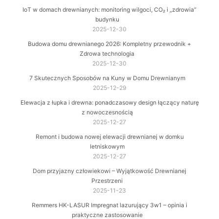
IoT w domach drewnianych: monitoring wilgoci, CO₂ i „zdrowia”
budynku
2025-12-30
Budowa domu drewnianego 2026: Kompletny przewodnik +
Zdrowa technologia
2025-12-30
7 Skutecznych Sposobów na Kuny w Domu Drewnianym
2025-12-29
Elewacja z łupka i drewna: ponadczasowy design łączący naturę
z nowoczesnością
2025-12-27
Remont i budowa nowej elewacji drewnianej w domku
letniskowym
2025-12-27
Dom przyjazny człowiekowi – Wyjątkowość Drewnianej
Przestrzeni
2025-11-23
Remmers HK-LASUR Impregnat lazurujący 3w1 – opinia i
praktyczne zastosowanie