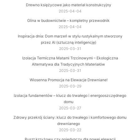
Drewno księżycowe jako materiał konstrukcyjny
2025-04-04
Glina w budownictwie – kompletny przewodnik
2025-04-04
Inspiracja dnia: Dom marzeń w stylu rustykalnym stworzony
przez AI (sztuczną inteligencję)
2025-03-31
Izolacja Termiczna Matami Trzcinowymi – Ekologiczna
Alternatywa dla Tradycyjnych Materiałów
2025-03-31
Wiosenna Promocja na Elewacje Drewniane!
2025-03-29
Izolacja fundamentów – klucz do trwałego i energooszczędnego
domu
2025-03-27
Zdrowy przekrój ściany: klucz do trwałego i komfortowego domu
drewnianego
2025-03-22
Ruszt krzyżowy czy pojedynczy dla nowej elewacji