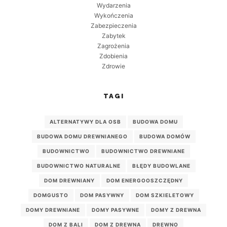
Wydarzenia
Wykończenia
Zabezpieczenia
Zabytek
Zagrożenia
Zdobienia
Zdrowie
TAGI
ALTERNATYWY DLA OSB
BUDOWA DOMU
BUDOWA DOMU DREWNIANEGO
BUDOWA DOMÓW
BUDOWNICTWO
BUDOWNICTWO DREWNIANE
BUDOWNICTWO NATURALNE
BŁĘDY BUDOWLANE
DOM DREWNIANY
DOM ENERGOOSZCZĘDNY
DOMGUSTO
DOM PASYWNY
DOM SZKIELETOWY
DOMY DREWNIANE
DOMY PASYWNE
DOMY Z DREWNA
DOM Z BALI
DOM Z DREWNA
DREWNO