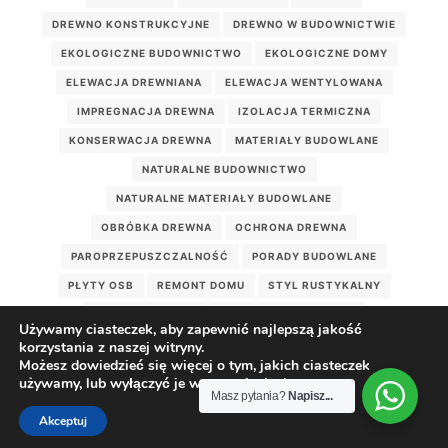
DREWNO KONSTRUKCYJNE
DREWNO W BUDOWNICTWIE
EKOLOGICZNE BUDOWNICTWO
EKOLOGICZNE DOMY
ELEWACJA DREWNIANA
ELEWACJA WENTYLOWANA
IMPREGNACJA DREWNA
IZOLACJA TERMICZNA
KONSERWACJA DREWNA
MATERIAŁY BUDOWLANE
NATURALNE BUDOWNICTWO
NATURALNE MATERIAŁY BUDOWLANE
OBRÓBKA DREWNA
OCHRONA DREWNA
PAROPRZEPUSZCZALNOŚĆ
PORADY BUDOWLANE
PŁYTY OSB
REMONT DOMU
STYL RUSTYKALNY
WEŁNA DRZEWNA
WILGOTNOŚĆ DREWNA
Używamy ciasteczek, aby zapewnić najlepszą jakość
WILGOĆ W DOMU
WIĘŹBA DACHOWA
korzystania z naszej witryny.
Możesz dowiedzieć się więcej o tym, jakich ciasteczek
ZDROWY DOM DREWNIANY
ZDROWY MIKROKLIMAT
używamy, lub wyłączyć je w
ustawieniach
.
Masz pytania?
Napisz...
ZRÓWNOWAŻONE BUDOWNICTWO
Akceptuj