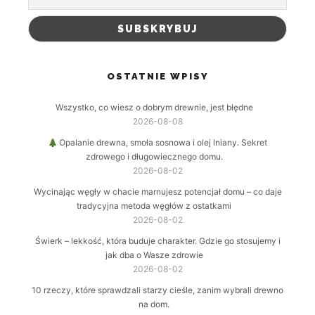
OSTATNIE WPISY
Wszystko, co wiesz o dobrym drewnie, jest błędne
2026-08-08
Opalanie drewna, smoła sosnowa i olej lniany. Sekret
zdrowego i długowiecznego domu.
2026-08-02
Wycinając węgły w chacie marnujesz potencjał domu – co daje
tradycyjna metoda węgłów z ostatkami
2026-08-02
Świerk – lekkość, która buduje charakter. Gdzie go stosujemy i
jak dba o Wasze zdrowie
2026-08-02
10 rzeczy, które sprawdzali starzy cieśle, zanim wybrali drewno
na dom.