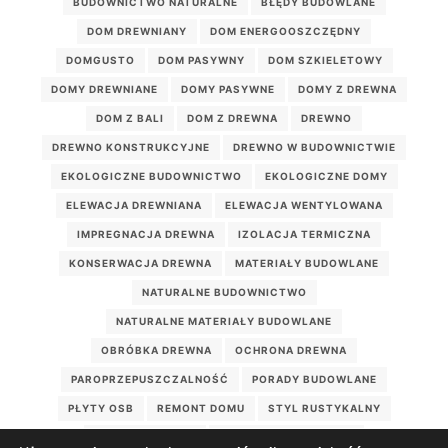
BUDOWNICTWO NATURALNE
BŁĘDY BUDOWLANE
DOM DREWNIANY
DOM ENERGOOSZCZĘDNY
DOMGUSTO
DOM PASYWNY
DOM SZKIELETOWY
DOMY DREWNIANE
DOMY PASYWNE
DOMY Z DREWNA
DOM Z BALI
DOM Z DREWNA
DREWNO
DREWNO KONSTRUKCYJNE
DREWNO W BUDOWNICTWIE
EKOLOGICZNE BUDOWNICTWO
EKOLOGICZNE DOMY
ELEWACJA DREWNIANA
ELEWACJA WENTYLOWANA
IMPREGNACJA DREWNA
IZOLACJA TERMICZNA
KONSERWACJA DREWNA
MATERIAŁY BUDOWLANE
NATURALNE BUDOWNICTWO
NATURALNE MATERIAŁY BUDOWLANE
OBRÓBKA DREWNA
OCHRONA DREWNA
PAROPRZEPUSZCZALNOŚĆ
PORADY BUDOWLANE
PŁYTY OSB
REMONT DOMU
STYL RUSTYKALNY
WEŁNA DRZEWNA
WILGOTNOŚĆ DREWNA