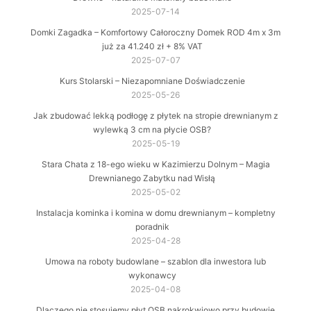
2025-07-14
Domki Zagadka – Komfortowy Całoroczny Domek ROD 4m x 3m
już za 41.240 zł + 8% VAT
2025-07-07
Kurs Stolarski – Niezapomniane Doświadczenie
2025-05-26
Jak zbudować lekką podłogę z płytek na stropie drewnianym z
wylewką 3 cm na płycie OSB?
2025-05-19
Stara Chata z 18-ego wieku w Kazimierzu Dolnym – Magia
Drewnianego Zabytku nad Wisłą
2025-05-02
Instalacja kominka i komina w domu drewnianym – kompletny
poradnik
2025-04-28
Umowa na roboty budowlane – szablon dla inwestora lub
wykonawcy
2025-04-08
Dlaczego nie stosujemy płyt OSB nakrokwiowo przy budowie