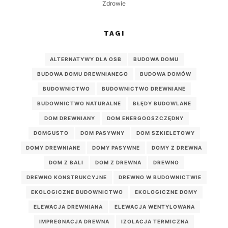
Zdrowie
TAGI
ALTERNATYWY DLA OSB
BUDOWA DOMU
BUDOWA DOMU DREWNIANEGO
BUDOWA DOMÓW
BUDOWNICTWO
BUDOWNICTWO DREWNIANE
BUDOWNICTWO NATURALNE
BŁĘDY BUDOWLANE
DOM DREWNIANY
DOM ENERGOOSZCZĘDNY
DOMGUSTO
DOM PASYWNY
DOM SZKIELETOWY
DOMY DREWNIANE
DOMY PASYWNE
DOMY Z DREWNA
DOM Z BALI
DOM Z DREWNA
DREWNO
DREWNO KONSTRUKCYJNE
DREWNO W BUDOWNICTWIE
EKOLOGICZNE BUDOWNICTWO
EKOLOGICZNE DOMY
ELEWACJA DREWNIANA
ELEWACJA WENTYLOWANA
IMPREGNACJA DREWNA
IZOLACJA TERMICZNA