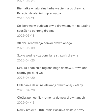
2026-06-28
Biernatka – naturalna farba wapienna do drewna.
Przepis, działanie i impregnacja
2026-06-21
Sól borowa w budownictwie drewnianym – naturalny
sposób na ochronę drewna
2026-05-18
30 dni i renowacja domku drewnianego
2026-05-09
Szkło wodne – zapomniany strażnik drewna
2026-04-25
Sztuka zdobienia regionalnego domów. Drewniane
skarby polskiej wsi
2026-04-20
Układanie deski na elewacji drewnianej – etapy
2026-04-20
Cieśla, pomocnik – remonty domów drewnianych
2026-04-13
Nowy projekt – 100 letnia Basiulka dostaje nowy