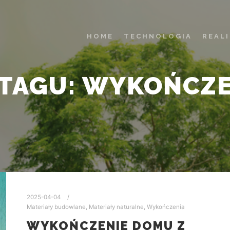
HOME
TECHNOLOGIA
REAL
TAGU:
WYKOŃCZE
2025-04-04
Materiały budowlane
,
Materiały naturalne
,
Wykończenia
WYKOŃCZENIE DOMU Z