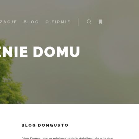
IZACJE
BLOG
O FIRMIE
Szukaj
Więcej informacji
NIE DOMU
BLOG DOMGUSTO
Blog Domgusto to miejsce, gdzie dzielimy się wiedzą