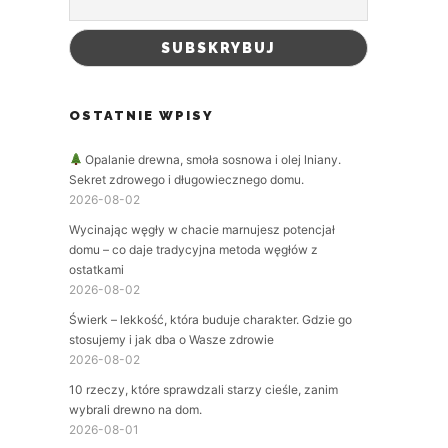
OSTATNIE WPISY
Opalanie drewna, smoła sosnowa i olej lniany.
Sekret zdrowego i długowiecznego domu.
2026-08-02
Wycinając węgły w chacie marnujesz potencjał
domu – co daje tradycyjna metoda węgłów z
ostatkami
2026-08-02
Świerk – lekkość, która buduje charakter. Gdzie go
stosujemy i jak dba o Wasze zdrowie
2026-08-02
10 rzeczy, które sprawdzali starzy cieśle, zanim
wybrali drewno na dom.
2026-08-01