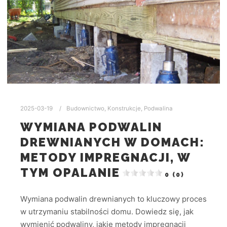
2025-03-19
Budownictwo
,
Konstrukcje
,
Podwalina
WYMIANA PODWALIN
DREWNIANYCH W DOMACH:
METODY IMPREGNACJI, W
TYM OPALANIE
0 (0)
Wymiana podwalin drewnianych to kluczowy proces
w utrzymaniu stabilności domu. Dowiedz się, jak
wymienić podwaliny, jakie metody impregnacji