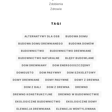
Zdobienia
Zdrowie
TAGI
ALTERNATYWY DLA OSB
BUDOWA DOMU
BUDOWA DOMU DREWNIANEGO
BUDOWA DOMÓW
BUDOWNICTWO
BUDOWNICTWO DREWNIANE
BUDOWNICTWO NATURALNE
BŁĘDY BUDOWLANE
DOM DREWNIANY
DOM ENERGOOSZCZĘDNY
DOMGUSTO
DOM PASYWNY
DOM SZKIELETOWY
DOMY DREWNIANE
DOMY PASYWNE
DOMY Z DREWNA
DOM Z BALI
DOM Z DREWNA
DREWNO
DREWNO KONSTRUKCYJNE
DREWNO W BUDOWNICTWIE
EKOLOGICZNE BUDOWNICTWO
EKOLOGICZNE DOMY
ELEWACJA DREWNIANA
ELEWACJA WENTYLOWANA