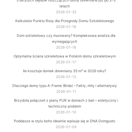
5 ukrytych błędów niszczących domy drewniane już po 3-5
latach
2026-01-22
Kalkulator Punktu Rosy dla Przegrody Domu Szkieletowego
2026-01-18
Dom szkieletowy czy murowany? Kompleksowa analiza dla
wymagających
2026-01-18
Optymalna ściana szkieletowa w Polskim domu szkieletowym
2026-01-17
Ile kosztuje domek drewniany 35 m² w 2026 roku?
2026-01-13
Dlaczego domy typu A-Frame (Brda) – Fakty, mity i alternatywy
2026-01-11
Brzydota połączeń z piany PUR w domach z bali – estetyczny i
techniczny problem
2026-01-10
Poddasze w stylu boho idealnie wpisuje się w DNA Domgusto
2026-01-09